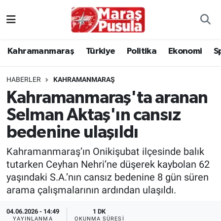
Kahramanmaraş
İstanbul Nöbetçi Eczaneler
Kahramanmaraş
Türkiye
Politika
Ekonomi
S
genel
İstanbul Hava Durumu
HABERLER
KAHRAMANMARAŞ
Türkiye
İstanbul Namaz Vakitleri
Kahramanmaraş'ta aranan
Selman Aktaş'ın cansız
Politika
İstanbul Trafik Yoğunluk Haritası
bedenine ulaşıldı
Ekonomi
Süper Lig Puan Durumu ve Fikstür
Kahramanmaraş’ın Onikişubat ilçesinde balık
Spor
Tüm Manşetler
tutarken Ceyhan Nehri’ne düşerek kaybolan 62
yaşındaki S.A.’nın cansız bedenine 8 gün süren
Kültür Sanat
Son Dakika Haberleri
arama çalışmalarının ardından ulaşıldı.
04.06.2026 - 14:49
1 DK
Sağlık
Haber Arşivi
YAYINLANMA
OKUNMA SÜRESI