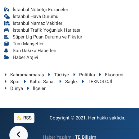
İstanbul Nöbetçi Eczaneler
İstanbul Hava Durumu
İstanbul Namaz Vakitleri
İstanbul Trafik Yoğunluk Haritası
Süper Lig Puan Durumu ve Fikstür
Tüm Manşetler
Son Dakika Haberleri
Haber Arşivi
Kahramanmaraş
Türkiye
Politika
Ekonomi
Spor
Kültür Sanat
Sağlık
TEKNOLOJİ
Dünya
İlçeler
RSS
Copyright © 2021. Her hakkı saklıdır.
Haber Yazılımı:
TE Bilişim