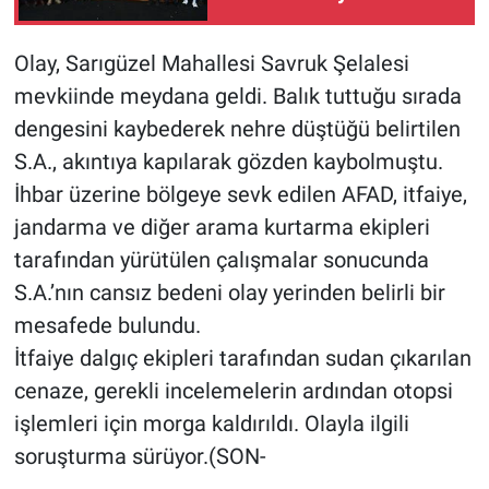
turnuvası tamamlandı
BİLİM VE TEKNOLOJİ
Olay, Sarıgüzel Mahallesi Savruk Şelalesi
mevkiinde meydana geldi. Balık tuttuğu sırada
Güvenlik
dengesini kaybederek nehre düştüğü belirtilen
S.A., akıntıya kapılarak gözden kaybolmuştu.
Bölge
İhbar üzerine bölgeye sevk edilen AFAD, itfaiye,
jandarma ve diğer arama kurtarma ekipleri
tarafından yürütülen çalışmalar sonucunda
S.A.’nın cansız bedeni olay yerinden belirli bir
mesafede bulundu.
İtfaiye dalgıç ekipleri tarafından sudan çıkarılan
cenaze, gerekli incelemelerin ardından otopsi
işlemleri için morga kaldırıldı. Olayla ilgili
soruşturma sürüyor.(SON-