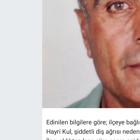
TEKNOLOJİ
Dünya
İlçeler
MAGAZİN
Bilim, Teknoloji
ASAYİŞ
ÇEVRE
Edinilen bilgilere göre; ilçeye ba
HABERDE İNSAN
Hayri Kul, şiddetli diş ağrısı neden
EĞİTİM