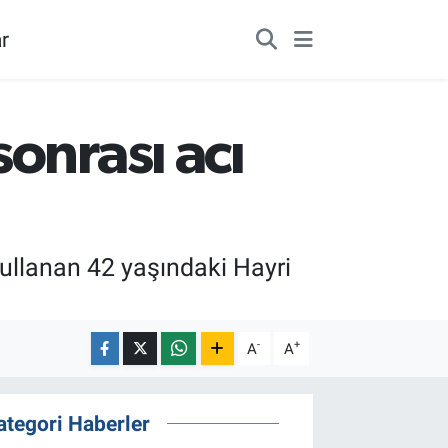
r
onrası acı
kullanan 42 yaşındaki Hayri
-
+
A
A
ategori Haberler