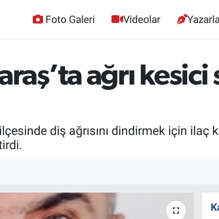
Foto Galeri
Videolar
Yazarla
ş’ta ağrı kesici s
esinde diş ağrısını dindirmek için ilaç 
irdi.
K