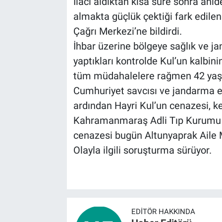
İlacı aldıktan kısa süre sonra anid
almakta güçlük çektiği fark edile
BİLİM VE TEKNOLOJİ
Çağrı Merkezi’ne bildirdi.
İhbar üzerine bölgeye sağlık ve jan
Güvenlik
yaptıkları kontrolde Kul’un kalbini
Bölge
tüm müdahalelere rağmen 42 yaşı
Cumhuriyet savcısı ve jandarma ek
ardından Hayri Kul’un cenazesi, k
Kahramanmaraş Adli Tıp Kurumu mo
cenazesi bugün Altunyaprak Aile M
Olayla ilgili soruşturma sürüyor.
EDITÖR HAKKINDA