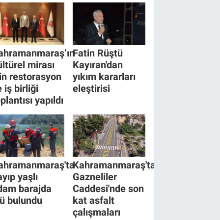
ahramanmaraş’ın
Fatin Rüştü
ültürel mirası
Kayıran'dan
çin restorasyon
yıkım kararları
 iş birliği
eleştirisi
plantısı yapıldı
ahramanmaraş'ta
Kahramanmaraş'ta
ayıp yaşlı
Gazneliler
dam barajda
Caddesi'nde son
lü bulundu
kat asfalt
çalışmaları