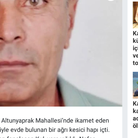
K
k
i
ve
to
K
k
a
ğlı Altunyaprak Mahallesi’nde ikamet eden
ö
iyle evde bulunan bir ağrı kesici hapı içti.