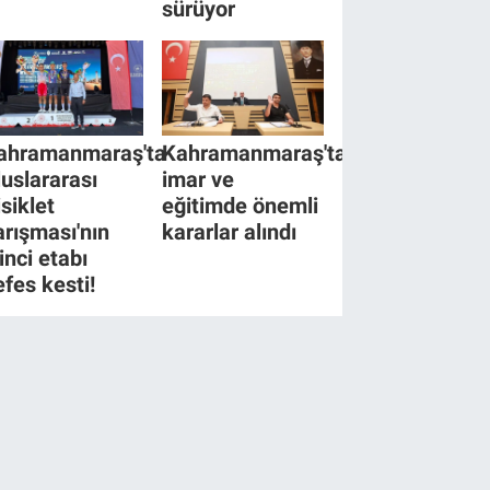
sürüyor
ahramanmaraş'ta
Kahramanmaraş'ta
luslararası
imar ve
isiklet
eğitimde önemli
arışması'nın
kararlar alındı
inci etabı
efes kesti!