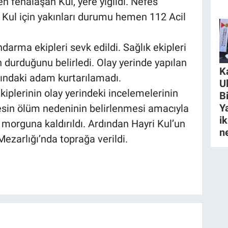
en fenalaşan Kul, yere yığıldı. Nefes
n Kul için yakınları durumu hemen 112 Acil
darma ekipleri sevk edildi. Sağlık ekipleri
n durduğunu belirledi. Olay yerinde yapılan
K
ndaki adam kurtarılamadı.
U
iplerinin olay yerindeki incelemelerinin
B
Y
esin ölüm nedeninin belirlenmesi amacıyla
ik
rguna kaldırıldı. Ardından Hayri Kul’un
n
ezarlığı’nda toprağa verildi.