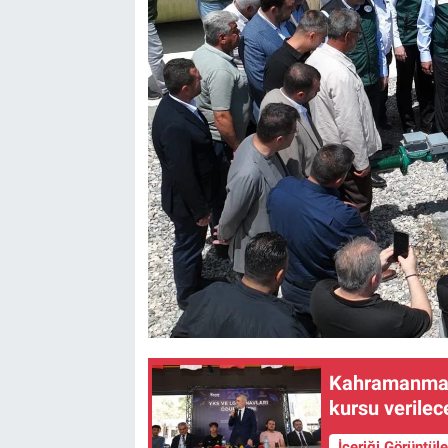
Kahramanmara
kursu verilec
İçeriği Görüntül