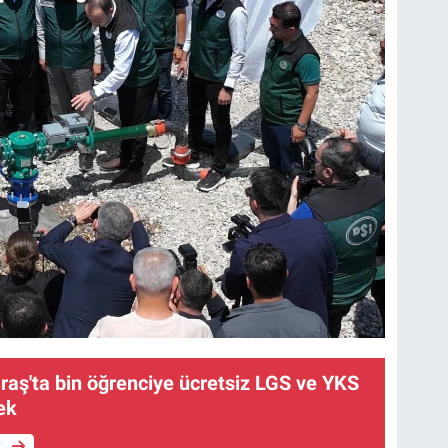
ş'ta bin öğrenciye ücretsiz LGS ve YKS
ek
e