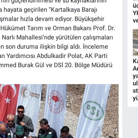
in güçlendirilmesi ve su kaynaklarının
ü
 hayata geçirilen “Kartalkaya Barajı
Y
şmalar hızla devam ediyor. Büyükşehir
v
6. Hükümet Tarım ve Orman Bakanı Prof. Dr.
ın Narlı Mahallesi’nde yürütülen çalışmaları
n son duruma ilişkin bilgi aldı. İnceleme
 Yardımcısı Abdulkadir Polat, AK Parti
K
med Burak Gül ve DSİ 20. Bölge Müdürü
A
ya
u
s
y