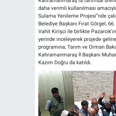
Kahramanmaraş’ta tarımsal üretim
daha verimli kullanılması amacıyla
BİLİM VE TEKNOLOJİ
Sulama Yenileme Projesi”nde çalı
Belediye Başkanı Fırat Görgel, 6
Güvenlik
Vahit Kirişci ile birlikte Pazarcık’
yerinde inceleyerek projede geline
Bölge
programına; Tarım ve Orman Bakan
Kahramanmaraş İl Başkanı Muham
Kazım Doğru da katıldı.