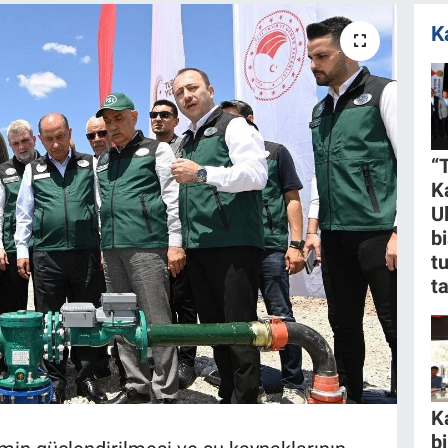
K
“
K
U
bi
t
t
K
b