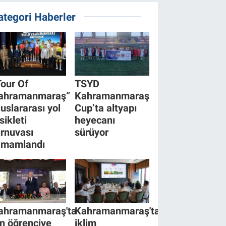
ategori Haberler
Tour Of
TSYD
ahramanmaraş”
Kahramanmaraş
luslararası yol
Cup’ta altyapı
sikleti
heyecanı
urnuvası
sürüyor
amamlandı
ahramanmaraş'ta
Kahramanmaraş'ta
in öğrenciye
iklim