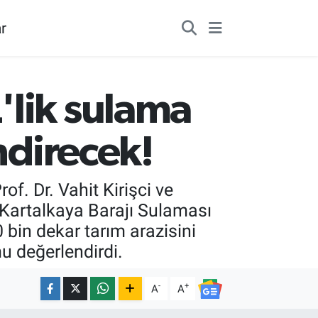
r
'lik sulama
ndirecek!
f. Dr. Vahit Kirişci ve
 Kartalkaya Barajı Sulaması
0 bin dekar tarım arazisini
 değerlendirdi.
-
+
A
A