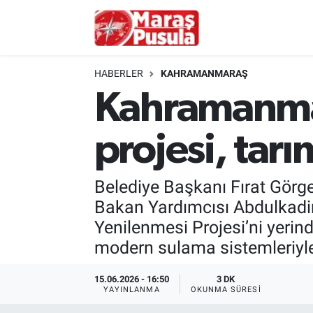
Kahramanmaraş
İstanbul Nöbetçi Eczaneler
HABERLER
KAHRAMANMARAŞ
genel
İstanbul Hava Durumu
Kahramanmar
Türkiye
İstanbul Namaz Vakitleri
projesi, tar
Politika
İstanbul Trafik Yoğunluk Haritası
Belediye Başkanı Fırat Görge
Ekonomi
Süper Lig Puan Durumu ve Fikstür
Bakan Yardımcısı Abdulkadir 
Yenilenmesi Projesi’ni yerind
Spor
Tüm Manşetler
modern sulama sistemleriyle
Kültür Sanat
Son Dakika Haberleri
15.06.2026 - 16:50
3 DK
YAYINLANMA
OKUNMA SÜRESI
Sağlık
Haber Arşivi