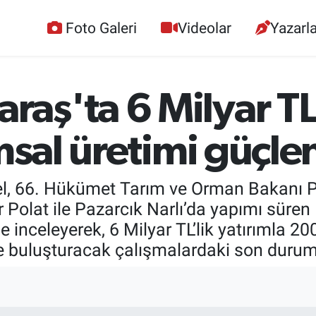
Foto Galeri
Videolar
Yazarla
aş'ta 6 Milyar TL
ımsal üretimi güçle
l, 66. Hükümet Tarım ve Orman Bakanı Pro
Polat ile Pazarcık Narlı’da yapımı süren
e inceleyerek, 6 Milyar TL’lik yatırımla 20
 buluşturacak çalışmalardaki son durumu