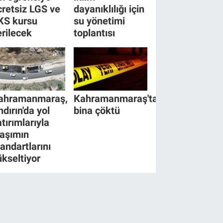
cretsiz LGS ve
dayanıklılığı için
KS kursu
su yönetimi
erilecek
toplantısı
ahramanmaraş,
Kahramanmaraş'ta
ndırın'da yol
bina çöktü
tırımlarıyla
laşımın
tandartlarını
ükseltiyor