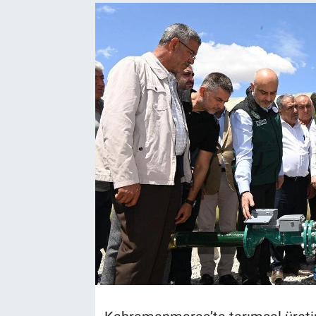
TEKNOLOJİ
Dünya
İlçeler
MAGAZİN
Bilim, Teknoloji
ASAYİŞ
ÇEVRE
HABERDE İNSAN
EĞİTİM