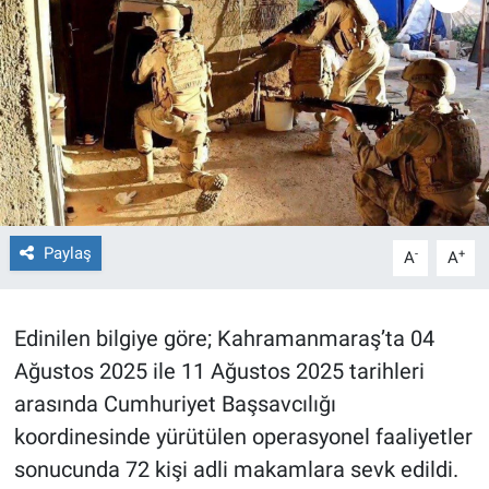
TEKNOLOJİ
Dünya
İlçeler
MAGAZİN
Paylaş
-
+
A
A
Bilim, Teknoloji
ASAYİŞ
Edinilen bilgiye göre; Kahramanmaraş’ta 04
Ağustos 2025 ile 11 Ağustos 2025 tarihleri
ÇEVRE
arasında Cumhuriyet Başsavcılığı
HABERDE İNSAN
koordinesinde yürütülen operasyonel faaliyetler
sonucunda 72 kişi adli makamlara sevk edildi.
EĞİTİM