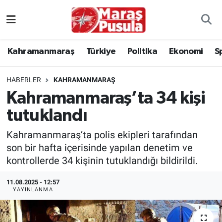
Kahramanmaraş
İstanbul Nöbetçi Eczaneler
Kahramanmaraş
Türkiye
Politika
Ekonomi
S
genel
İstanbul Hava Durumu
HABERLER
KAHRAMANMARAŞ
Türkiye
İstanbul Namaz Vakitleri
Kahramanmaraş’ta 34 kişi
tutuklandı
Politika
İstanbul Trafik Yoğunluk Haritası
Kahramanmaraş’ta polis ekipleri tarafından
Ekonomi
Süper Lig Puan Durumu ve Fikstür
son bir hafta içerisinde yapılan denetim ve
kontrollerde 34 kişinin tutuklandığı bildirildi.
Spor
Tüm Manşetler
11.08.2025 - 12:57
Kültür Sanat
Son Dakika Haberleri
YAYINLANMA
Sağlık
Haber Arşivi