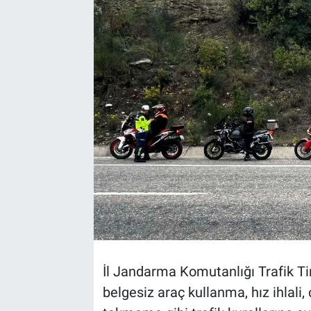
TEKNOLOJİ
Dünya
İlçeler
MAGAZİN
Bilim, Teknoloji
ASAYİŞ
ÇEVRE
İl Jandarma Komutanlığı Trafik Ti
HABERDE İNSAN
belgesiz araç kullanma, hız ihlali
EĞİTİM