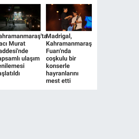
ahramanmaraş'ta
Madrigal,
acı Murat
Kahramanmaraş
addesi'nde
Fuarı'nda
apsamlı ulaşım
coşkulu bir
enilemesi
konserle
şlatıldı
hayranlarını
mest etti