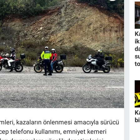
K
i
da
s
t
K
b
mleri, kazaların önlenmesi amacıyla sürücü
, cep telefonu kullanımı, emniyet kemeri