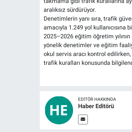
takmama gibi trafik kurallarına ay
aralıksız sürdürüyor.
BİLİM VE TEKNOLOJİ
Denetimlerin yanı sıra, trafik güv
amacıyla 1.249 yol kullanıcısına bi
Güvenlik
2025–2026 eğitim öğretim yılının b
Bölge
yönelik denetimler ve eğitim faal
okul servis aracı kontrol edilirken
trafik kuralları konusunda bilgilendi
EDITÖR HAKKINDA
Haber Editörü