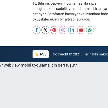
TE Bilişim, yepyeni Flow temasıyla sizleri
buluştururken, sadelik ve modernizmi bir araya
getiriyor. Şatafattan kaçınıyor ve insanlara hab
okuyabilecekleri bir altyapı sunuyor.
RSS
Copyright © 2021. Her hakkı saklıd
/*Webview mobil uygulama için geri tuşu*/