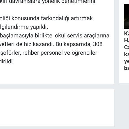
kırı davranışlara yönelik denetimlerini
enliği konusunda farkındalığı artırmak
lgilendirme yapıldı.
K
aşlamasıyla birlikte, okul servis araçlarına
H
iyetleri de hız kazandı. Bu kapsamda, 308
C
, şoförler, rehber personel ve öğrenciler
k
y
rildi.
ba