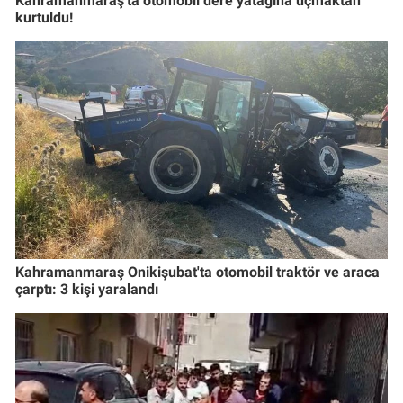
Kahramanmaraş'ta otomobil dere yatağına uçmaktan
kurtuldu!
Kahramanmaraş Onikişubat'ta otomobil traktör ve araca
çarptı: 3 kişi yaralandı