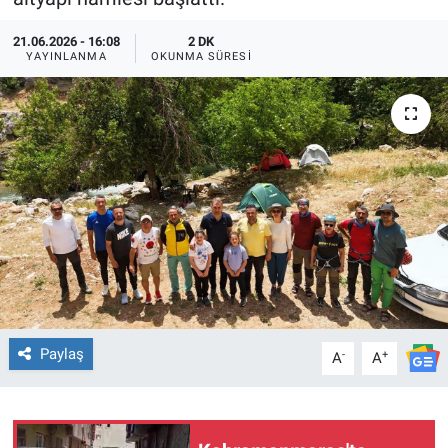
TEKNOLOJİ
21.06.2026 - 16:08
2 DK
YAYINLANMA
OKUNMA SÜRESI
Dünya
İlçeler
MAGAZİN
Bilim, Teknoloji
ASAYİŞ
ÇEVRE
Paylaş
-
+
A
A
HABERDE İNSAN
EĞİTİM