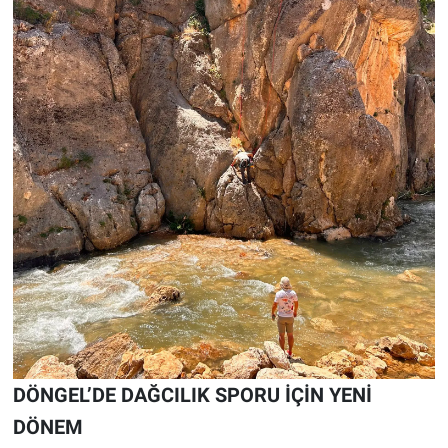
DÖNGEL’DE DAĞCILIK SPORU İÇİN YENİ
DÖNEM