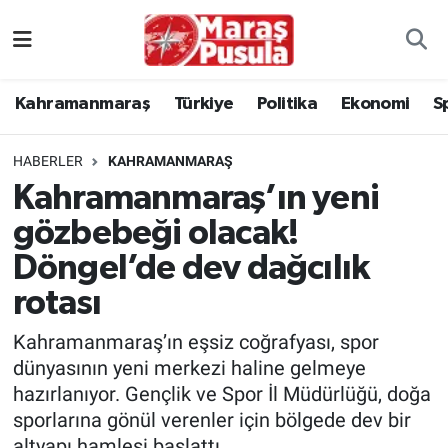
Kahramanmaraş
İstanbul Nöbetçi Eczaneler
Kahramanmaraş
Türkiye
Politika
Ekonomi
S
genel
İstanbul Hava Durumu
HABERLER
KAHRAMANMARAŞ
Türkiye
İstanbul Namaz Vakitleri
Kahramanmaraş’ın yeni
gözbebeği olacak!
Politika
İstanbul Trafik Yoğunluk Haritası
Döngel’de dev dağcılık
Ekonomi
Süper Lig Puan Durumu ve Fikstür
rotası
Spor
Tüm Manşetler
Kahramanmaraş’ın eşsiz coğrafyası, spor
dünyasının yeni merkezi haline gelmeye
Kültür Sanat
Son Dakika Haberleri
hazırlanıyor. Gençlik ve Spor İl Müdürlüğü, doğa
sporlarına gönül verenler için bölgede dev bir
Sağlık
Haber Arşivi
altyapı hamlesi başlattı.