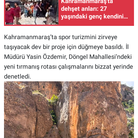
Kahramanmaraş'ta
dehşet anları: 27
BİLİM VE TEKNOLOJİ
yaşındaki genç kendini
ateşe verdi
Güvenlik
Kahramanmaraş’ta spor turizmini zirveye
Bölge
taşıyacak dev bir proje için düğmeye basıldı. İl
Müdürü Yasin Özdemir, Döngel Mahallesi’ndeki
yeni tırmanış rotası çalışmalarını bizzat yerinde
denetledi.