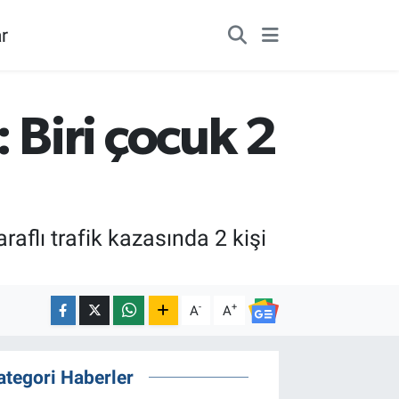
r
Biri çocuk 2
aflı trafik kazasında 2 kişi
-
+
A
A
ategori Haberler