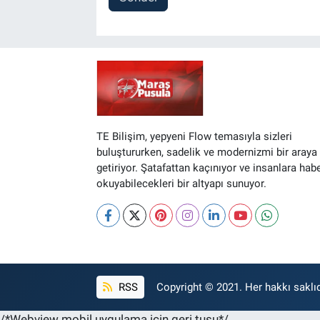
TE Bilişim, yepyeni Flow temasıyla sizleri
buluştururken, sadelik ve modernizmi bir araya
getiriyor. Şatafattan kaçınıyor ve insanlara hab
okuyabilecekleri bir altyapı sunuyor.
RSS
Copyright © 2021. Her hakkı saklıd
/*Webview mobil uygulama için geri tuşu*/