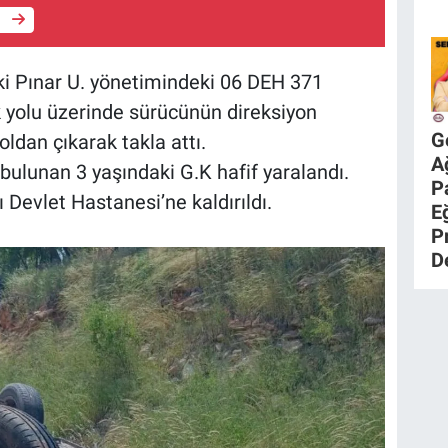
e
aki Pınar U. yönetimindeki 06 DEH 371
k yolu üzerinde sürücünün direksiyon
G
ldan çıkarak takla attı.
A
bulunan 3 yaşındaki G.K hafif yaralandı.
P
ı Devlet Hastanesi’ne kaldırıldı.
E
P
D