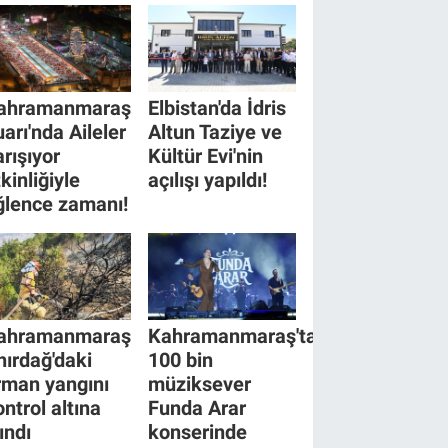
ahramanmaraş
Elbistan'da İdris
uarı'nda Aileler
Altun Taziye ve
arışıyor
Kültür Evi'nin
kinliğiyle
açılışı yapıldı!
ğlence zamanı!
ahramanmaraş
Kahramanmaraş'ta
hırdağ'daki
100 bin
rman yangını
müziksever
ontrol altına
Funda Arar
ındı
konserinde