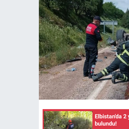
TEKNOLOJİ
Dünya
İlçeler
MAGAZİN
Bilim, Teknoloji
ASAYİŞ
ÇEVRE
HABERDE İNSAN
Elbistan'da 
bulundu!
EĞİTİM