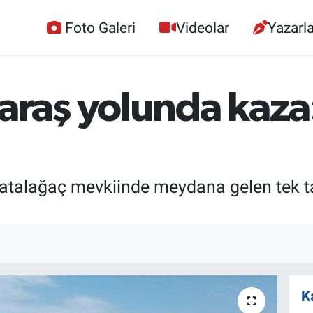
Foto Galeri
Videolar
Yazarla
aş yolunda kaza: 
atalağaç mevkiinde meydana gelen tek tar
K