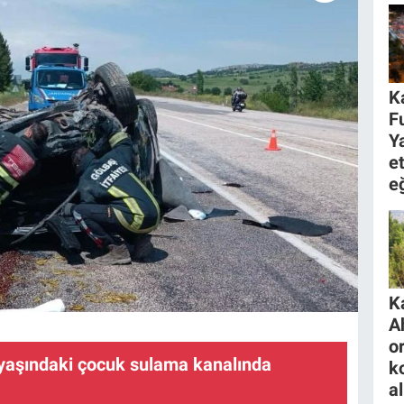
K
F
Y
et
e
K
A
o
2 yaşındaki çocuk sulama kanalında
k
al