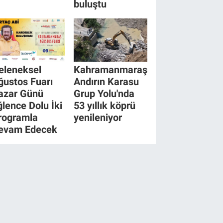
buluştu
eleneksel
Kahramanmaraş
ğustos Fuarı
Andırın Karasu
azar Günü
Grup Yolu'nda
ğlence Dolu İki
53 yıllık köprü
rogramla
yenileniyor
evam Edecek