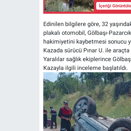
İçeriği Görüntül
BİLİM VE TEKNOLOJİ
Edinilen bilgilere göre, 32 yaşınd
Güvenlik
plakalı otomobil, Gölbaşı-Pazarcı
hakimiyetini kaybetmesi sonucu yo
Bölge
Kazada sürücü Pınar U. ile araçta 
Yaralılar sağlık ekiplerince Gölbaş
Kazayla ilgili inceleme başlatıldı.