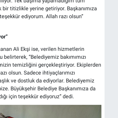
iriliyor. Tek başıma yapamadığım tüm
 bir titizlikle yerine getiriyor. Başkanımıza
eşekkür ediyorum. Allah razı olsun”
yor”
anan Ali Ekşi ise, verilen hizmetlerin
nu belirterek, “Belediyemiz bakımımızı
mizin temizliğini gerçekleştiriyor. Ekiplerden
zı olsun. Sadece ihtiyaçlarımızı
şlık ve dostluk da ediyorlar. Belediyemiz
bize. Büyükşehir Belediye Başkanımıza da
dığı için teşekkür ediyoruz” dedi.