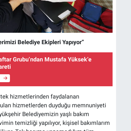
imizi Belediye Ekipleri Yapıyor”
aftar Grubu’ndan Mustafa Yüksek’e
areti
e
stek hizmetlerinden faydalanan
nulan hizmetlerden duyduğu memnuniyeti
Büyükşehir Belediyemizin yaşlı bakım
min temizliği yapılıyor, kişisel bakımlarım