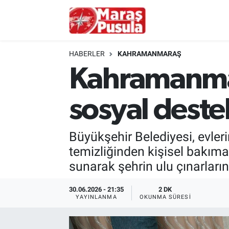
Kahramanmaraş
İstanbul Nöbetçi Eczaneler
HABERLER
KAHRAMANMARAŞ
genel
İstanbul Hava Durumu
Kahramanmar
Türkiye
İstanbul Namaz Vakitleri
sosyal deste
Politika
İstanbul Trafik Yoğunluk Haritası
Büyükşehir Belediyesi, evler
Ekonomi
Süper Lig Puan Durumu ve Fikstür
temizliğinden kişisel bakıma
sunarak şehrin ulu çınarların
Spor
Tüm Manşetler
30.06.2026 - 21:35
2 DK
Kültür Sanat
Son Dakika Haberleri
YAYINLANMA
OKUNMA SÜRESI
Sağlık
Haber Arşivi