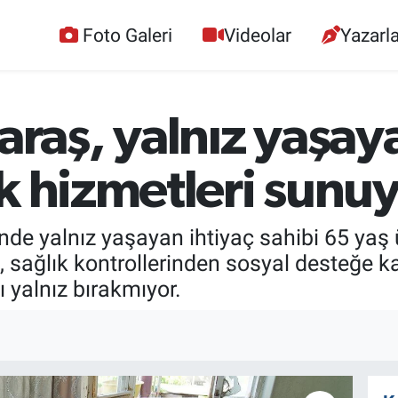
Foto Galeri
Videolar
Yazarla
aş, yalnız yaşayan
k hizmetleri sunu
inde yalnız yaşayan ihtiyaç sahibi 65 ya
, sağlık kontrollerinden sosyal desteğe 
ı yalnız bırakmıyor.