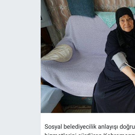
TEKNOLOJİ
Dünya
İlçeler
MAGAZİN
Bilim, Teknoloji
ASAYİŞ
ÇEVRE
HABERDE İNSAN
Sosyal belediyecilik anlayışı doğ
EĞİTİM