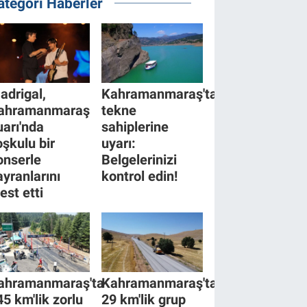
ategori Haberler
adrigal,
Kahramanmaraş'tan
ahramanmaraş
tekne
uarı'nda
sahiplerine
oşkulu bir
uyarı:
onserle
Belgelerinizi
ayranlarını
kontrol edin!
est etti
ahramanmaraş'ta
Kahramanmaraş'ta
45 km'lik zorlu
29 km'lik grup