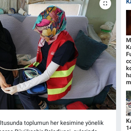
K
M
K
F
c
k
h
m
K
rultusunda toplumun her kesimine yönelik
1