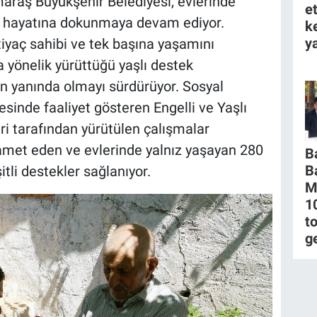
raş Büyükşehir Belediyesi, evlerinde
e
ın hayatına dokunmaya devam ediyor.
k
ya
htiyaç sahibi ve tek başına yaşamını
 yönelik yürüttüğü yaşlı destek
nın yanında olmayı sürdürüyor. Sosyal
sinde faaliyet gösteren Engelli ve Yaşlı
i tarafından yürütülen çalışmalar
met eden ve evlerinde yalnız yaşayan 280
B
B
tli destekler sağlanıyor.
M
1
to
g