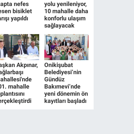
tapta nefes
yolu yenileniyor,
esen bisiklet
10 mahalle daha
rışı yapıldı
konforlu ulaşım
sağlayacak
aşkan Akpınar,
Onikişubat
ağlarbaşı
Belediyesi’nin
ahallesi'nde
Gündüz
01. mahalle
Bakımevi’nde
plantısını
yeni dönemin ön
erçekleştirdi
kayıtları başladı