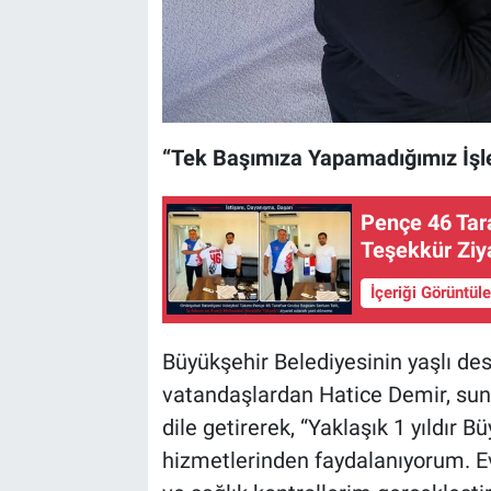
“Tek Başımıza Yapamadığımız İşler
Pençe 46 Tar
Teşekkür Ziy
İçeriği Görüntül
Büyükşehir Belediyesinin yaşlı de
vatandaşlardan Hatice Demir, su
dile getirerek, “Yaklaşık 1 yıldır 
hizmetlerinden faydalanıyorum. Evi