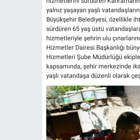
hizmetlerini sürdüren Kahramanma
yalnız yaşayan yaşlı vatandaşlar
BİLİM VE TEKNOLOJİ
Büyükşehir Belediyesi, özellikle i
sürdüren 65 yaş üstü vatandaşlara
Güvenlik
hizmetleriyle şehrin ulu çınarları
Bölge
Hizmetler Dairesi Başkanlığı bünye
Hizmetleri Şube Müdürlüğü ekipler
kapsamında, şehir merkezinde ika
yaşlı vatandaşa düzenli olarak çeşi