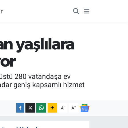
r
 yaşlılara
yor
ş üstü 280 vatandaşa ev
kadar geniş kapsamlı hizmet
-
+
A
A