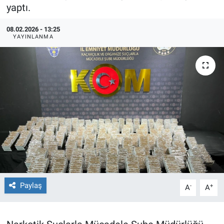
yaptı.
TEKNOLOJİ
08.02.2026 - 13:25
YAYINLANMA
Dünya
İlçeler
MAGAZİN
Bilim, Teknoloji
ASAYİŞ
ÇEVRE
Paylaş
-
+
A
A
HABERDE İNSAN
EĞİTİM