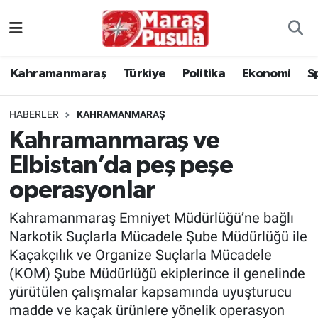
Kahramanmaraş
İstanbul Nöbetçi Eczaneler
Kahramanmaraş
Türkiye
Politika
Ekonomi
S
genel
İstanbul Hava Durumu
HABERLER
KAHRAMANMARAŞ
Türkiye
İstanbul Namaz Vakitleri
Kahramanmaraş ve
Elbistan’da peş peşe
Politika
İstanbul Trafik Yoğunluk Haritası
operasyonlar
Ekonomi
Süper Lig Puan Durumu ve Fikstür
Kahramanmaraş Emniyet Müdürlüğü’ne bağlı
Spor
Tüm Manşetler
Narkotik Suçlarla Mücadele Şube Müdürlüğü ile
Kaçakçılık ve Organize Suçlarla Mücadele
Kültür Sanat
Son Dakika Haberleri
(KOM) Şube Müdürlüğü ekiplerince il genelinde
yürütülen çalışmalar kapsamında uyuşturucu
Sağlık
Haber Arşivi
madde ve kaçak ürünlere yönelik operasyon