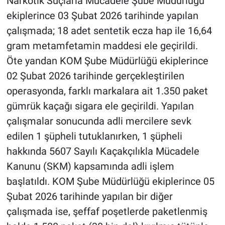
Narkotik Suçlarla Mücadele Şube Müdürlüğü
ekiplerince 03 Şubat 2026 tarihinde yapılan
BİLİM VE TEKNOLOJİ
çalışmada; 18 adet sentetik ecza hap ile 16,64
gram metamfetamin maddesi ele geçirildi.
Güvenlik
Öte yandan KOM Şube Müdürlüğü ekiplerince
Bölge
02 Şubat 2026 tarihinde gerçekleştirilen
operasyonda, farklı markalara ait 1.350 paket
gümrük kaçağı sigara ele geçirildi. Yapılan
çalışmalar sonucunda adli mercilere sevk
edilen 1 şüpheli tutuklanırken, 1 şüpheli
hakkında 5607 Sayılı Kaçakçılıkla Mücadele
Kanunu (SKM) kapsamında adli işlem
başlatıldı. KOM Şube Müdürlüğü ekiplerince 05
Şubat 2026 tarihinde yapılan bir diğer
çalışmada ise, şeffaf poşetlerde paketlenmiş