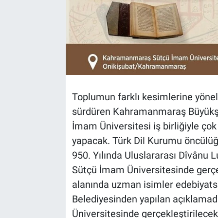
BİLİM VE TEKNOLOJİ
Güvenlik
Bölge
Toplumun farklı kesimlerine yönelik
sürdüren Kahramanmaraş Büyükşe
İmam Üniversitesi iş birliğiyle ço
yapacak. Türk Dil Kurumu öncülüğü
950. Yılında Uluslararası Dîvânu
Sütçü İmam Üniversitesinde gerçe
alanında uzman isimler edebiyats
Belediyesinden yapılan açıklamad
Üniversitesinde gerçekleştirilece