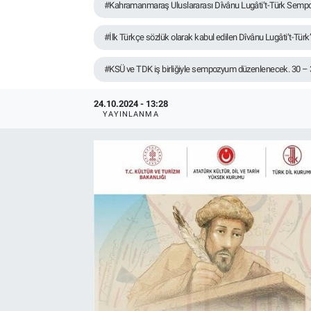
#Kahramanmaraş Uluslararası Dîvânu Lugâti’t-Türk Semp
TEKNOLOJİ
#İlk Türkçe sözlük olarak kabul edilen Dîvânu Lugâti’t-Türk’ü
Dünya
#KSÜ ve TDK iş birliğiyle sempozyum düzenlenecek. 30 –
İlçeler
24.10.2024 - 13:28
YAYINLANMA
MAGAZİN
Bilim, Teknoloji
ASAYİŞ
ÇEVRE
HABERDE İNSAN
EĞİTİM