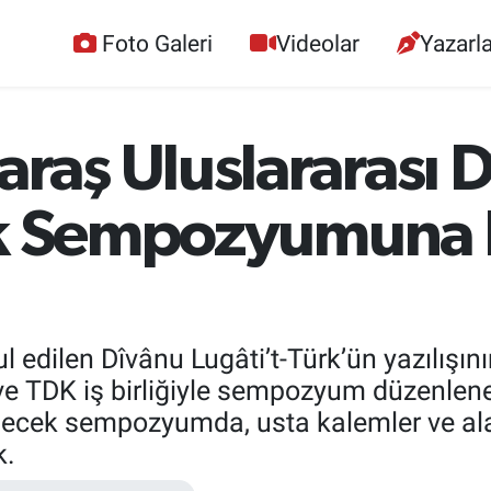
Foto Galeri
Videolar
Yazarla
aş Uluslararası 
rk Sempozyumuna E
 edilen Dîvânu Lugâti’t-Türk’ün yazılışının
ve TDK iş birliğiyle sempozyum düzenlen
enecek sempozyumda, usta kalemler ve al
k.