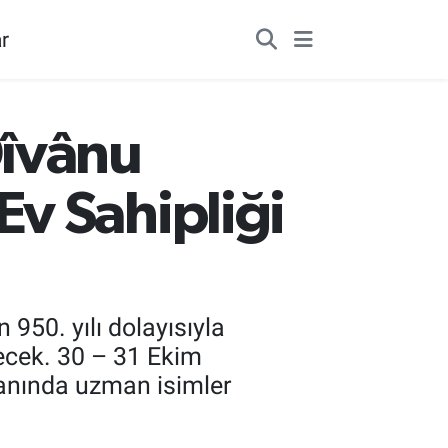
r
Dîvânu
v Sahipliği
 950. yılı dolayısıyla
ecek. 30 – 31 Ekim
anında uzman isimler