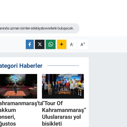
anında uzman isimler edebiyatseverlerle buluşacak.
-
+
A
A
ategori Haberler
ahramanmaraş'ta
“Tour Of
akkum
Kahramanmaraş”
onseri,
Uluslararası yol
ğustos
bisikleti