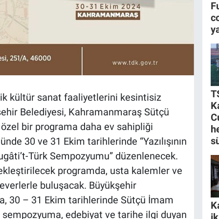
F
c
y
T
 kültür sanat faaliyetlerini kesintisiz
K
hir Belediyesi, Kahramanmaraş Sütçü
C
k özel bir programa daha ev sahipliği
h
s
nde 30 ve 31 Ekim tarihlerinde “Yazılışının
 Lugâti’t-Türk Sempozyumu” düzenlenecek.
kleştirilecek programda, usta kalemler ve
everlerle buluşacak. Büyükşehir
a, 30 – 31 Ekim tarihlerinde Sütçü İmam
K
k sempozyuma, edebiyat ve tarihe ilgi duyan
i