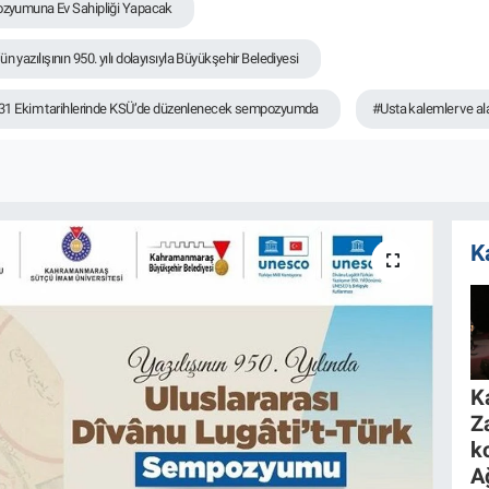
ozyumuna Ev Sahipliği Yapacak
n yazılışının 950. yılı dolayısıyla Büyükşehir Belediyesi
 31 Ekim tarihlerinde KSÜ’de düzenlenecek sempozyumda
#Usta kalemler ve al
K
K
Z
k
A