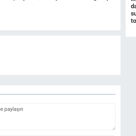
da
s
t