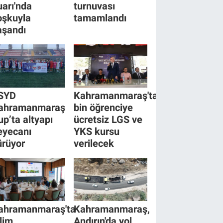
uarı'nda
turnuvası
oşkuyla
tamamlandı
aşandı
SYD
Kahramanmaraş'ta
ahramanmaraş
bin öğrenciye
up’ta altyapı
ücretsiz LGS ve
eyecanı
YKS kursu
ürüyor
verilecek
ahramanmaraş'ta
Kahramanmaraş,
klim
Andırın'da yol