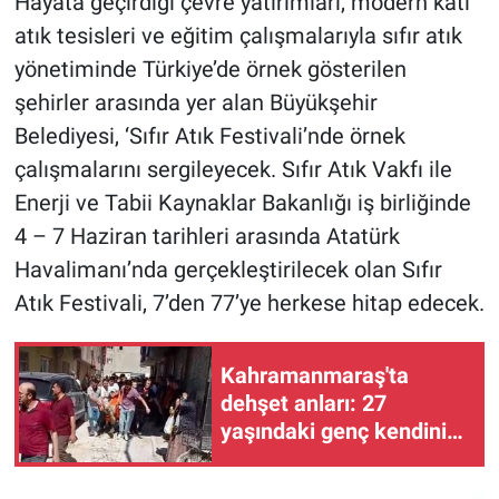
Hayata geçirdiği çevre yatırımları, modern katı
atık tesisleri ve eğitim çalışmalarıyla sıfır atık
yönetiminde Türkiye’de örnek gösterilen
şehirler arasında yer alan Büyükşehir
Belediyesi, ‘Sıfır Atık Festivali’nde örnek
çalışmalarını sergileyecek. Sıfır Atık Vakfı ile
Enerji ve Tabii Kaynaklar Bakanlığı iş birliğinde
4 – 7 Haziran tarihleri arasında Atatürk
Havalimanı’nda gerçekleştirilecek olan Sıfır
Atık Festivali, 7’den 77’ye herkese hitap edecek.
Kahramanmaraş'ta
dehşet anları: 27
yaşındaki genç kendini
ateşe verdi