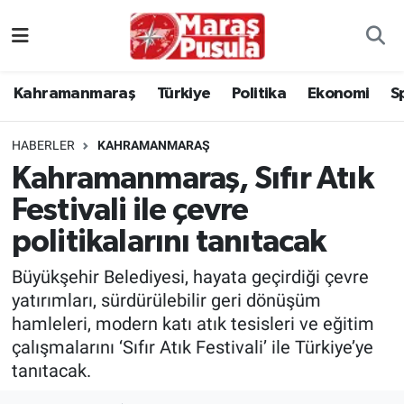
Kahramanmaraş
İstanbul Nöbetçi Eczaneler
Kahramanmaraş
Türkiye
Politika
Ekonomi
S
genel
İstanbul Hava Durumu
HABERLER
KAHRAMANMARAŞ
Türkiye
İstanbul Namaz Vakitleri
Kahramanmaraş, Sıfır Atık
Festivali ile çevre
Politika
İstanbul Trafik Yoğunluk Haritası
politikalarını tanıtacak
Ekonomi
Süper Lig Puan Durumu ve Fikstür
Büyükşehir Belediyesi, hayata geçirdiği çevre
Spor
Tüm Manşetler
yatırımları, sürdürülebilir geri dönüşüm
hamleleri, modern katı atık tesisleri ve eğitim
Kültür Sanat
Son Dakika Haberleri
çalışmalarını ‘Sıfır Atık Festivali’ ile Türkiye’ye
tanıtacak.
Sağlık
Haber Arşivi