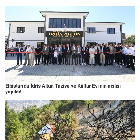
Elbistan'da İdris Altun Taziye ve Kültür Evi'nin açılışı
yapıldı!