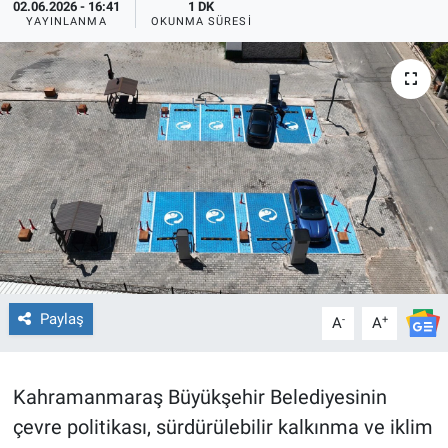
02.06.2026 - 16:41
1 DK
YAYINLANMA
OKUNMA SÜRESI
TEKNOLOJİ
Dünya
İlçeler
MAGAZİN
Bilim, Teknoloji
ASAYİŞ
Paylaş
-
+
A
A
ÇEVRE
HABERDE İNSAN
Kahramanmaraş Büyükşehir Belediyesinin
çevre politikası, sürdürülebilir kalkınma ve iklim
EĞİTİM