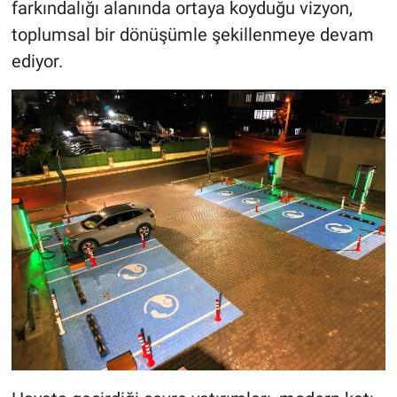
farkındalığı alanında ortaya koyduğu vizyon,
toplumsal bir dönüşümle şekillenmeye devam
BİLİM VE TEKNOLOJİ
ediyor.
Güvenlik
Bölge