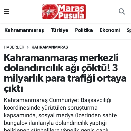
Kahramanmaraş
İstanbul Nöbetçi Eczaneler
Kahramanmaraş
Türkiye
Politika
Ekonomi
S
genel
İstanbul Hava Durumu
HABERLER
KAHRAMANMARAŞ
Türkiye
İstanbul Namaz Vakitleri
Kahramanmaraş merkezli
dolandırıcılık ağı çöktü! 3
Politika
İstanbul Trafik Yoğunluk Haritası
milyarlık para trafiği ortaya
Ekonomi
Süper Lig Puan Durumu ve Fikstür
çıktı
Spor
Tüm Manşetler
Kahramanmaraş Cumhuriyet Başsavcılığı
koordinesinde yürütülen soruşturma
Kültür Sanat
Son Dakika Haberleri
kapsamında, sosyal medya üzerinden sahte
bungalov ilanlarıyla dolandırıcılık yaptığı
Sağlık
Haber Arşivi
belirlenen şüphelilere yönelik geniş çaplı