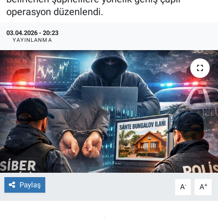
operasyon düzenlendi.
TEKNOLOJİ
03.04.2026 - 20:23
YAYINLANMA
Dünya
İlçeler
MAGAZİN
Bilim, Teknoloji
ASAYİŞ
ÇEVRE
Paylaş
-
+
A
A
HABERDE İNSAN
EĞİTİM