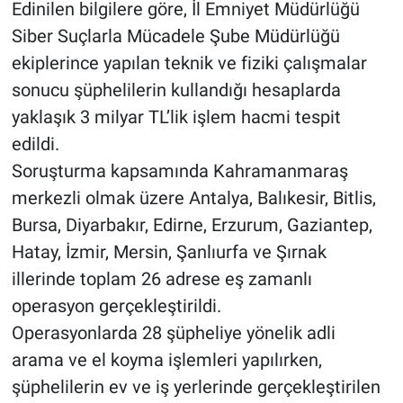
Edinilen bilgilere göre, İl Emniyet Müdürlüğü
Siber Suçlarla Mücadele Şube Müdürlüğü
BİLİM VE TEKNOLOJİ
ekiplerince yapılan teknik ve fiziki çalışmalar
Güvenlik
sonucu şüphelilerin kullandığı hesaplarda
yaklaşık 3 milyar TL’lik işlem hacmi tespit
Bölge
edildi.
Soruşturma kapsamında Kahramanmaraş
merkezli olmak üzere Antalya, Balıkesir, Bitlis,
Bursa, Diyarbakır, Edirne, Erzurum, Gaziantep,
Hatay, İzmir, Mersin, Şanlıurfa ve Şırnak
illerinde toplam 26 adrese eş zamanlı
operasyon gerçekleştirildi.
Operasyonlarda 28 şüpheliye yönelik adli
arama ve el koyma işlemleri yapılırken,
şüphelilerin ev ve iş yerlerinde gerçekleştirilen