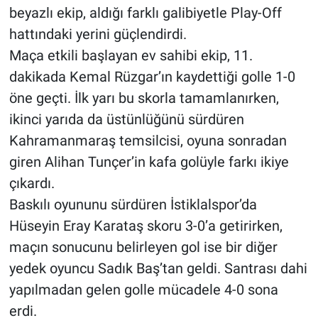
beyazlı ekip, aldığı farklı galibiyetle Play-Off
hattındaki yerini güçlendirdi.
BİLİM VE TEKNOLOJİ
Maça etkili başlayan ev sahibi ekip, 11.
Güvenlik
dakikada Kemal Rüzgar’ın kaydettiği golle 1-0
öne geçti. İlk yarı bu skorla tamamlanırken,
Bölge
ikinci yarıda da üstünlüğünü sürdüren
Kahramanmaraş temsilcisi, oyuna sonradan
giren Alihan Tunçer’in kafa golüyle farkı ikiye
çıkardı.
Baskılı oyununu sürdüren İstiklalspor’da
Hüseyin Eray Karataş skoru 3-0’a getirirken,
maçın sonucunu belirleyen gol ise bir diğer
yedek oyuncu Sadık Baş’tan geldi. Santrası dahi
yapılmadan gelen golle mücadele 4-0 sona
erdi.