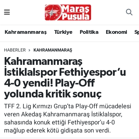
Kahramanmaraş
İstanbul Nöbetçi Eczaneler
Kahramanmaraş
Türkiye
Politika
Ekonomi
S
genel
İstanbul Hava Durumu
HABERLER
KAHRAMANMARAŞ
Türkiye
İstanbul Namaz Vakitleri
Kahramanmaraş
İstiklalspor Fethiyespor’u
Politika
İstanbul Trafik Yoğunluk Haritası
4-0 yendi! Play-Off
Ekonomi
Süper Lig Puan Durumu ve Fikstür
yolunda kritik sonuç
Spor
Tüm Manşetler
TFF 2. Lig Kırmızı Grup’ta Play-Off mücadelesi
veren Akedaş Kahramanmaraş İstiklalspor,
Kültür Sanat
Son Dakika Haberleri
sahasında konuk ettiği Fethiyespor’u 4-0
mağlup ederek kötü gidişata son verdi.
Sağlık
Haber Arşivi