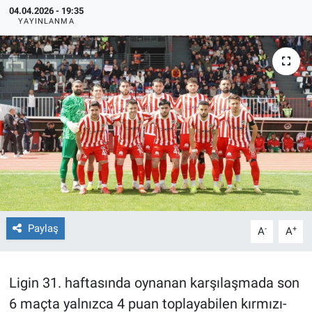
04.04.2026 - 19:35
YAYINLANMA
TEKNOLOJİ
Dünya
İlçeler
MAGAZİN
Bilim, Teknoloji
ASAYİŞ
Paylaş
-
+
A
A
ÇEVRE
HABERDE İNSAN
Ligin 31. haftasında oynanan karşılaşmada son
6 maçta yalnızca 4 puan toplayabilen kırmızı-
EĞİTİM