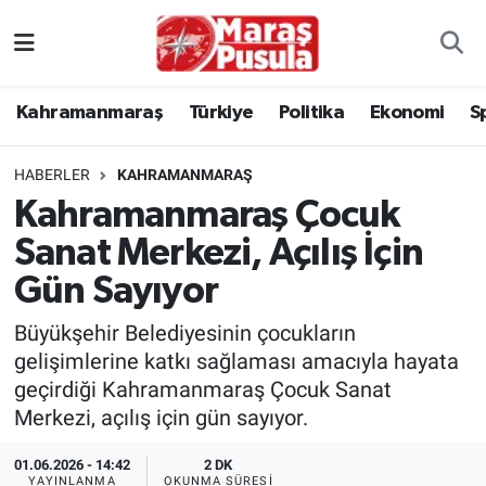
Kahramanmaraş
İstanbul Nöbetçi Eczaneler
Kahramanmaraş
Türkiye
Politika
Ekonomi
S
genel
İstanbul Hava Durumu
HABERLER
KAHRAMANMARAŞ
Türkiye
İstanbul Namaz Vakitleri
Kahramanmaraş Çocuk
Sanat Merkezi, Açılış İçin
Politika
İstanbul Trafik Yoğunluk Haritası
Gün Sayıyor
Ekonomi
Süper Lig Puan Durumu ve Fikstür
Büyükşehir Belediyesinin çocukların
Spor
Tüm Manşetler
gelişimlerine katkı sağlaması amacıyla hayata
geçirdiği Kahramanmaraş Çocuk Sanat
Kültür Sanat
Son Dakika Haberleri
Merkezi, açılış için gün sayıyor.
01.06.2026 - 14:42
2 DK
Sağlık
Haber Arşivi
YAYINLANMA
OKUNMA SÜRESI