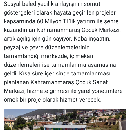
Sosyal belediyecilik anlayışının somut
göstergeleri olarak hayata geçirilen projeler
BİLİM VE TEKNOLOJİ
kapsamında 60 Milyon TL’lik yatırım ile şehre
Güvenlik
kazandırılan Kahramanmaraş Çocuk Merkezi,
artık açılış için gün sayıyor. Kaba inşaatın,
Bölge
peyzaj ve çevre düzenlemelerinin
tamamlandığı merkezde, iç mekân
düzenlemeleri ise tamamlanma aşamasına
geldi. Kısa süre içerisinde tamamlanması
planlanan Kahramanmaraş Çocuk Sanat
Merkezi, hizmete girmesi ile yerel yönetimlere
örnek bir proje olarak hizmet verecek.