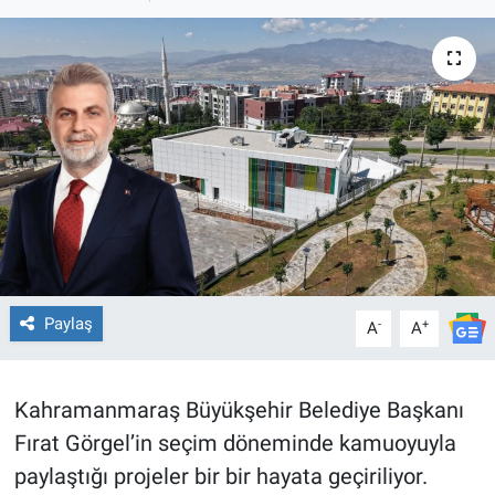
TEKNOLOJİ
Dünya
İlçeler
MAGAZİN
Bilim, Teknoloji
ASAYİŞ
Paylaş
-
+
A
A
ÇEVRE
Kahramanmaraş Büyükşehir Belediye Başkanı
HABERDE İNSAN
Fırat Görgel’in seçim döneminde kamuoyuyla
paylaştığı projeler bir bir hayata geçiriliyor.
EĞİTİM