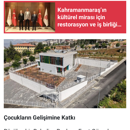
Kahramanmaraş’ın
kültürel mirası için
restorasyon ve iş birliği
toplantısı yapıldı
Çocukların Gelişimine Katkı