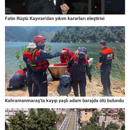
Fatin Rüştü Kayıran'dan yıkım kararları eleştirisi
Kahramanmaraş'ta kayıp yaşlı adam barajda ölü bulundu