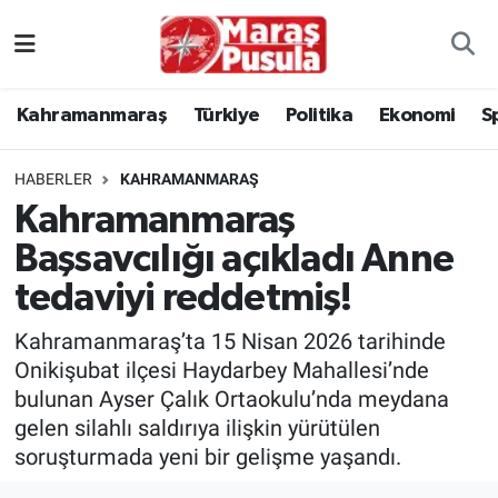
Kahramanmaraş
İstanbul Nöbetçi Eczaneler
Kahramanmaraş
Türkiye
Politika
Ekonomi
S
genel
İstanbul Hava Durumu
HABERLER
KAHRAMANMARAŞ
Türkiye
İstanbul Namaz Vakitleri
Kahramanmaraş
Başsavcılığı açıkladı Anne
Politika
İstanbul Trafik Yoğunluk Haritası
tedaviyi reddetmiş!
Ekonomi
Süper Lig Puan Durumu ve Fikstür
Kahramanmaraş’ta 15 Nisan 2026 tarihinde
Spor
Tüm Manşetler
Onikişubat ilçesi Haydarbey Mahallesi’nde
bulunan Ayser Çalık Ortaokulu’nda meydana
Kültür Sanat
Son Dakika Haberleri
gelen silahlı saldırıya ilişkin yürütülen
soruşturmada yeni bir gelişme yaşandı.
Sağlık
Haber Arşivi