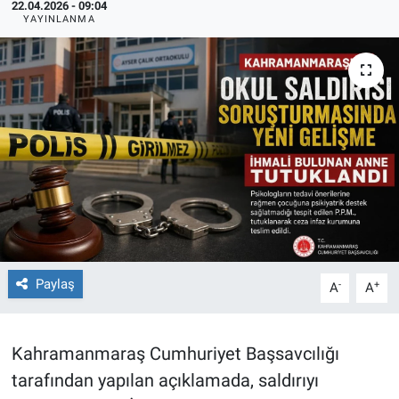
22.04.2026 - 09:04
YAYINLANMA
TEKNOLOJİ
Dünya
İlçeler
MAGAZİN
Bilim, Teknoloji
ASAYİŞ
Paylaş
-
+
A
A
ÇEVRE
HABERDE İNSAN
Kahramanmaraş Cumhuriyet Başsavcılığı
tarafından yapılan açıklamada, saldırıyı
EĞİTİM