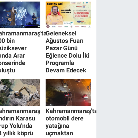
ahramanmaraş'ta
Geleneksel
00 bin
Ağustos Fuarı
üziksever
Pazar Günü
unda Arar
Eğlence Dolu İki
onserinde
Programla
uluştu
Devam Edecek
ahramanmaraş
Kahramanmaraş'ta
ndırın Karasu
otomobil dere
rup Yolu'nda
yatağına
 yıllık köprü
uçmaktan