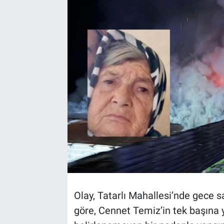
TEKNOLOJİ
Dünya
İlçeler
MAGAZİN
Bilim, Teknoloji
ASAYİŞ
ÇEVRE
Olay, Tatarlı Mahallesi’nde gece s
HABERDE İNSAN
göre, Cennet Temiz’in tek başına
EĞİTİM