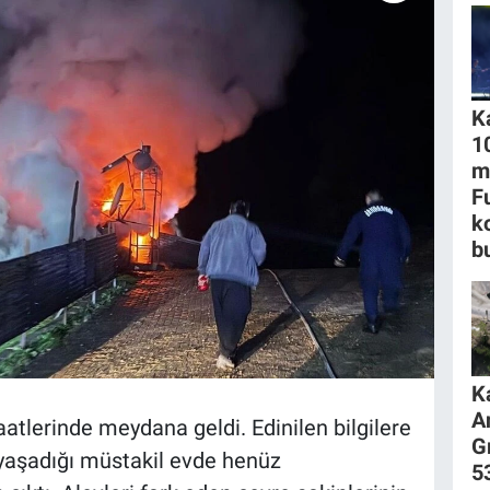
K
1
m
F
k
b
K
A
aatlerinde meydana geldi. Edinilen bilgilere
G
 yaşadığı müstakil evde henüz
53