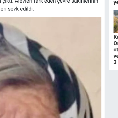
çıktı. Alevleri fark eden çevre sakinlerinin
y
eri sevk edildi.
K
O
o
v
3