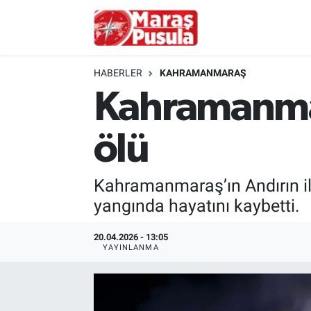
Kahramanmaraş
İstanbul Nöbetçi Eczaneler
HABERLER
KAHRAMANMARAŞ
genel
İstanbul Hava Durumu
Kahramanmar
Türkiye
İstanbul Namaz Vakitleri
ölü
Politika
İstanbul Trafik Yoğunluk Haritası
Kahramanmaraş’ın Andırın il
Ekonomi
Süper Lig Puan Durumu ve Fikstür
yangında hayatını kaybetti.
Spor
Tüm Manşetler
20.04.2026 - 13:05
YAYINLANMA
Kültür Sanat
Son Dakika Haberleri
Sağlık
Haber Arşivi