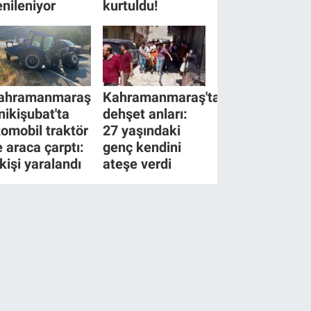
enileniyor
kurtuldu!
ahramanmaraş
Kahramanmaraş'ta
nikişubat'ta
dehşet anları:
tomobil traktör
27 yaşındaki
e araca çarptı:
genç kendini
 kişi yaralandı
ateşe verdi