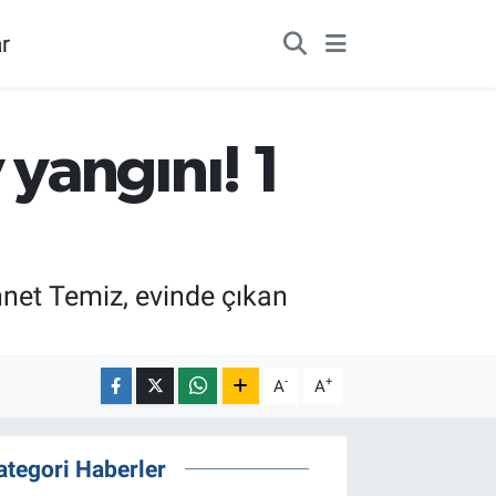
r
yangını! 1
net Temiz, evinde çıkan
-
+
A
A
ategori Haberler