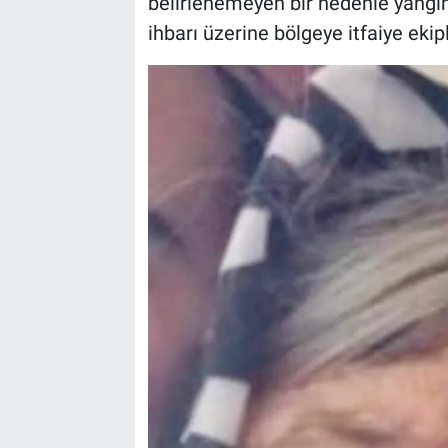
belirlenemeyen bir nedenle yangın 
ihbarı üzerine bölgeye itfaiye ekipl
BİLİM VE TEKNOLOJİ
Güvenlik
Bölge