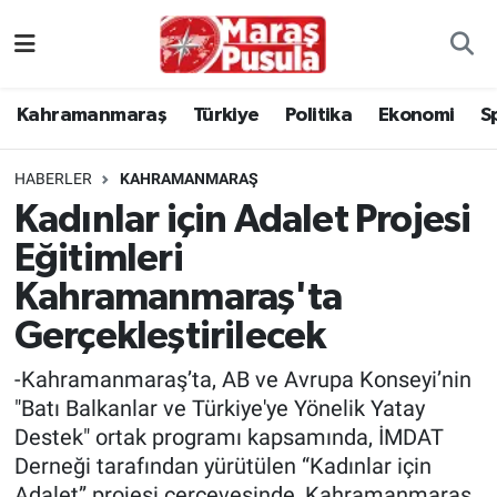
Kahramanmaraş
İstanbul Nöbetçi Eczaneler
Kahramanmaraş
Türkiye
Politika
Ekonomi
S
genel
İstanbul Hava Durumu
HABERLER
KAHRAMANMARAŞ
Türkiye
İstanbul Namaz Vakitleri
Kadınlar için Adalet Projesi
Eğitimleri
Politika
İstanbul Trafik Yoğunluk Haritası
Kahramanmaraş'ta
Ekonomi
Süper Lig Puan Durumu ve Fikstür
Gerçekleştirilecek
Spor
Tüm Manşetler
-Kahramanmaraş’ta, AB ve Avrupa Konseyi’nin
"Batı Balkanlar ve Türkiye'ye Yönelik Yatay
Kültür Sanat
Son Dakika Haberleri
Destek" ortak programı kapsamında, İMDAT
Derneği tarafından yürütülen “Kadınlar için
Sağlık
Haber Arşivi
Adalet” projesi çerçevesinde, Kahramanmaraş