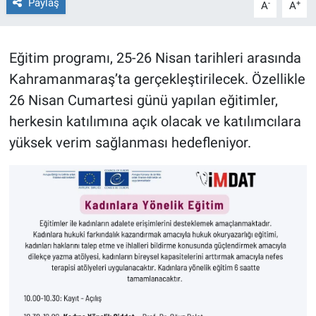
Paylaş
-
+
A
A
BİLİM VE TEKNOLOJİ
Eğitim programı, 25-26 Nisan tarihleri arasında
Güvenlik
Kahramanmaraş’ta gerçekleştirilecek. Özellikle
26 Nisan Cumartesi günü yapılan eğitimler,
Bölge
herkesin katılımına açık olacak ve katılımcılara
yüksek verim sağlanması hedefleniyor.