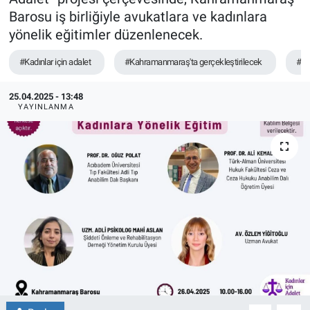
Barosu iş birliğiyle avukatlara ve kadınlara
TEKNOLOJİ
yönelik eğitimler düzenlenecek.
Dünya
#Kadınlar için adalet
#Kahramanmaraş'ta gerçekleştirilecek
#Av
İlçeler
25.04.2025 - 13:48
YAYINLANMA
MAGAZİN
Bilim, Teknoloji
ASAYİŞ
ÇEVRE
HABERDE İNSAN
EĞİTİM