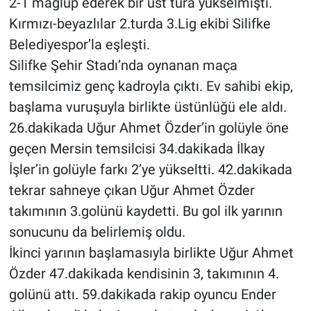
2-1 mağlup ederek bir üst tura yükselmişti.
Kırmızı-beyazlılar 2.turda 3.Lig ekibi Silifke
BİLİM VE TEKNOLOJİ
Belediyespor’la eşleşti.
Silifke Şehir Stadı’nda oynanan maça
Güvenlik
temsilcimiz genç kadroyla çıktı. Ev sahibi ekip,
Bölge
başlama vuruşuyla birlikte üstünlüğü ele aldı.
26.dakikada Uğur Ahmet Özder’in golüyle öne
geçen Mersin temsilcisi 34.dakikada İlkay
İşler’in golüyle farkı 2’ye yükseltti. 42.dakikada
tekrar sahneye çıkan Uğur Ahmet Özder
takımının 3.golünü kaydetti. Bu gol ilk yarının
sonucunu da belirlemiş oldu.
İkinci yarının başlamasıyla birlikte Uğur Ahmet
Özder 47.dakikada kendisinin 3, takımının 4.
golünü attı. 59.dakikada rakip oyuncu Ender