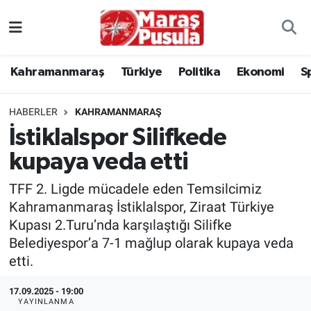
Kahramanmaraş
İstanbul Nöbetçi Eczaneler
Kahramanmaraş
Türkiye
Politika
Ekonomi
S
genel
İstanbul Hava Durumu
HABERLER
KAHRAMANMARAŞ
Türkiye
İstanbul Namaz Vakitleri
İstiklalspor Silifkede
kupaya veda etti
Politika
İstanbul Trafik Yoğunluk Haritası
TFF 2. Ligde mücadele eden Temsilcimiz
Ekonomi
Süper Lig Puan Durumu ve Fikstür
Kahramanmaraş İstiklalspor, Ziraat Türkiye
Kupası 2.Turu’nda karşılaştığı Silifke
Spor
Tüm Manşetler
Belediyespor’a 7-1 mağlup olarak kupaya veda
etti.
Kültür Sanat
Son Dakika Haberleri
17.09.2025 - 19:00
Sağlık
Haber Arşivi
YAYINLANMA