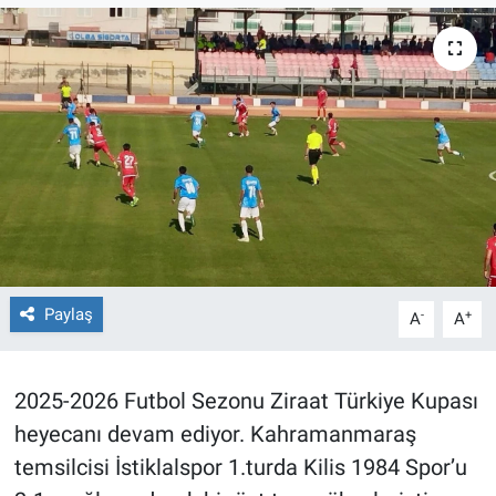
TEKNOLOJİ
Dünya
İlçeler
MAGAZİN
Bilim, Teknoloji
Paylaş
-
+
A
A
ASAYİŞ
ÇEVRE
2025-2026 Futbol Sezonu Ziraat Türkiye Kupası
heyecanı devam ediyor. Kahramanmaraş
HABERDE İNSAN
temsilcisi İstiklalspor 1.turda Kilis 1984 Spor’u
EĞİTİM