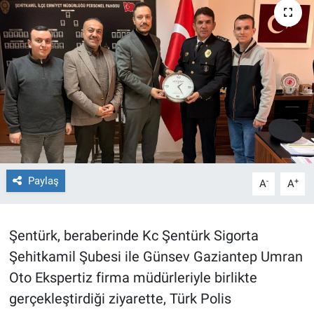
TEKNOLOJİ
Dünya
İlçeler
MAGAZİN
Bilim, Teknoloji
Paylaş
-
+
A
A
ASAYİŞ
Şentürk, beraberinde Kc Şentürk Sigorta
ÇEVRE
Şehitkamil Şubesi ile Günsev Gaziantep Umran
HABERDE İNSAN
Oto Ekspertiz firma müdürleriyle birlikte
gerçekleştirdiği ziyarette, Türk Polis
EĞİTİM