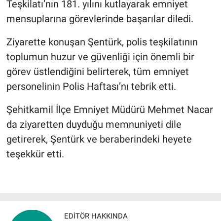
Teşkilatı’nın 181. yılını kutlayarak emniyet
mensuplarına görevlerinde başarılar diledi.
BİLİM VE TEKNOLOJİ
Ziyarette konuşan Şentürk, polis teşkilatının
Güvenlik
toplumun huzur ve güvenliği için önemli bir
görev üstlendiğini belirterek, tüm emniyet
Bölge
personelinin Polis Haftası’nı tebrik etti.
Şehitkamil İlçe Emniyet Müdürü Mehmet Nacar
da ziyaretten duyduğu memnuniyeti dile
getirerek, Şentürk ve beraberindeki heyete
teşekkür etti.
EDITÖR HAKKINDA