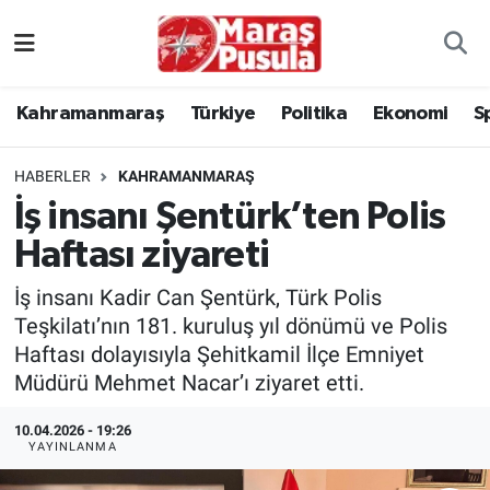
Kahramanmaraş
İstanbul Nöbetçi Eczaneler
Kahramanmaraş
Türkiye
Politika
Ekonomi
S
genel
İstanbul Hava Durumu
HABERLER
KAHRAMANMARAŞ
Türkiye
İstanbul Namaz Vakitleri
İş insanı Şentürk’ten Polis
Haftası ziyareti
Politika
İstanbul Trafik Yoğunluk Haritası
İş insanı Kadir Can Şentürk, Türk Polis
Ekonomi
Süper Lig Puan Durumu ve Fikstür
Teşkilatı’nın 181. kuruluş yıl dönümü ve Polis
Haftası dolayısıyla Şehitkamil İlçe Emniyet
Spor
Tüm Manşetler
Müdürü Mehmet Nacar’ı ziyaret etti.
Kültür Sanat
Son Dakika Haberleri
10.04.2026 - 19:26
YAYINLANMA
Sağlık
Haber Arşivi