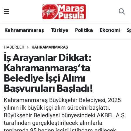
Kahramanmaraş
İstanbul Nöbetçi Eczaneler
Kahramanmaraş
Türkiye
Politika
Ekonomi
S
genel
İstanbul Hava Durumu
HABERLER
KAHRAMANMARAŞ
Türkiye
İstanbul Namaz Vakitleri
İş Arayanlar Dikkat:
Kahramanmaraş’ta
Politika
İstanbul Trafik Yoğunluk Haritası
Belediye İşçi Alımı
Ekonomi
Süper Lig Puan Durumu ve Fikstür
Başvuruları Başladı!
Spor
Tüm Manşetler
Kahramanmaraş Büyükşehir Belediyesi, 2025
yılının ilk büyük işçi alım sürecini başlattı.
Kültür Sanat
Son Dakika Haberleri
Büyükşehir Belediyesi bünyesindeki AKBEL A.Ş.
tarafından gerçekleştirilecek alımlarla
Sağlık
Haber Arşivi
toplamda 95 beden işçisi istihdam edilecek.