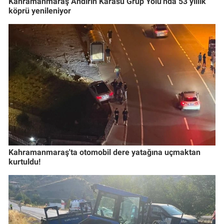
Kahramanmaraş Andırın Karasu Grup Yolu'nda 53 yıllık
köprü yenileniyor
Kahramanmaraş'ta otomobil dere yatağına uçmaktan
kurtuldu!