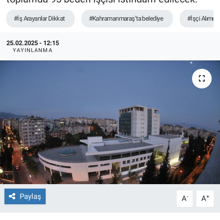
TEKNOLOJİ
#İş Arayanlar Dikkat
#Kahramanmaraş’ta belediye
#İşçi Alımı
Dünya
25.02.2025 - 12:15
YAYINLANMA
İlçeler
MAGAZİN
Bilim, Teknoloji
ASAYİŞ
ÇEVRE
HABERDE İNSAN
Paylaş
-
+
A
A
EĞİTİM