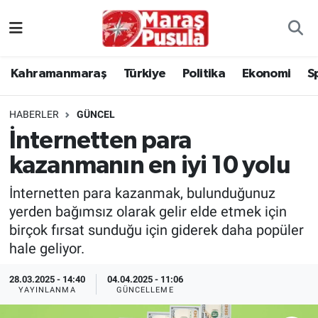
Kahramanmaraş
İstanbul Nöbetçi Eczaneler
Kahramanmaraş
Türkiye
Politika
Ekonomi
S
genel
İstanbul Hava Durumu
HABERLER
GÜNCEL
Türkiye
İstanbul Namaz Vakitleri
İnternetten para
kazanmanın en iyi 10 yolu
Politika
İstanbul Trafik Yoğunluk Haritası
İnternetten para kazanmak, bulunduğunuz
Ekonomi
Süper Lig Puan Durumu ve Fikstür
yerden bağımsız olarak gelir elde etmek için
birçok fırsat sunduğu için giderek daha popüler
Spor
Tüm Manşetler
hale geliyor.
Kültür Sanat
Son Dakika Haberleri
28.03.2025 - 14:40
04.04.2025 - 11:06
YAYINLANMA
GÜNCELLEME
Sağlık
Haber Arşivi