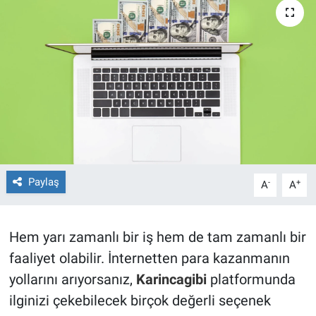
TEKNOLOJİ
Dünya
İlçeler
MAGAZİN
Bilim, Teknoloji
Paylaş
-
+
A
A
ASAYİŞ
Hem yarı zamanlı bir iş hem de tam zamanlı bir
ÇEVRE
faaliyet olabilir. İnternetten para kazanmanın
HABERDE İNSAN
yollarını arıyorsanız,
Karincagibi
platformunda
ilginizi çekebilecek birçok değerli seçenek
EĞİTİM