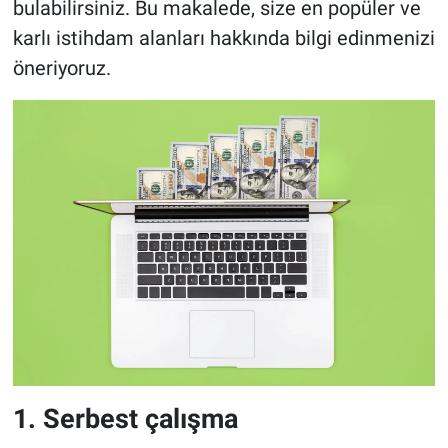
bulabilirsiniz. Bu makalede, size en popüler ve
karlı istihdam alanları hakkında bilgi edinmenizi
BİLİM VE TEKNOLOJİ
öneriyoruz.
Güvenlik
Bölge
1. Serbest çalışma