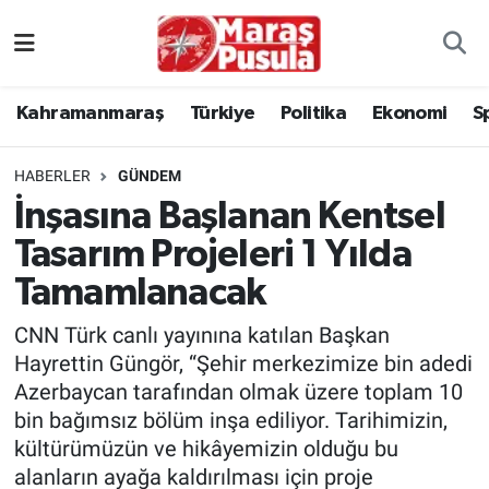
Kahramanmaraş
İstanbul Nöbetçi Eczaneler
Kahramanmaraş
Türkiye
Politika
Ekonomi
S
genel
İstanbul Hava Durumu
HABERLER
GÜNDEM
Türkiye
İstanbul Namaz Vakitleri
İnşasına Başlanan Kentsel
Tasarım Projeleri 1 Yılda
Politika
İstanbul Trafik Yoğunluk Haritası
Tamamlanacak
Ekonomi
Süper Lig Puan Durumu ve Fikstür
CNN Türk canlı yayınına katılan Başkan
Spor
Tüm Manşetler
Hayrettin Güngör, “Şehir merkezimize bin adedi
Azerbaycan tarafından olmak üzere toplam 10
Kültür Sanat
Son Dakika Haberleri
bin bağımsız bölüm inşa ediliyor. Tarihimizin,
kültürümüzün ve hikâyemizin olduğu bu
Sağlık
Haber Arşivi
alanların ayağa kaldırılması için proje