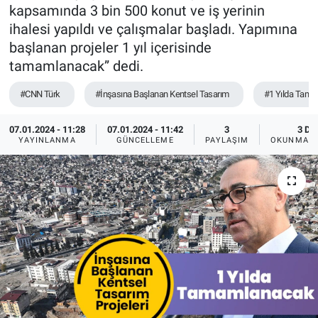
kapsamında 3 bin 500 konut ve iş yerinin
TEKNOLOJİ
ihalesi yapıldı ve çalışmalar başladı. Yapımına
başlanan projeler 1 yıl içerisinde
Dünya
tamamlanacak” dedi.
#CNN Türk
#İnşasına Başlanan Kentsel Tasarım
#1 Yılda Tam
İlçeler
07.01.2024 - 11:28
07.01.2024 - 11:42
3
3 DK
MAGAZİN
YAYINLANMA
GÜNCELLEME
PAYLAŞIM
OKUNMA S
Bilim, Teknoloji
ASAYİŞ
ÇEVRE
HABERDE İNSAN
EĞİTİM