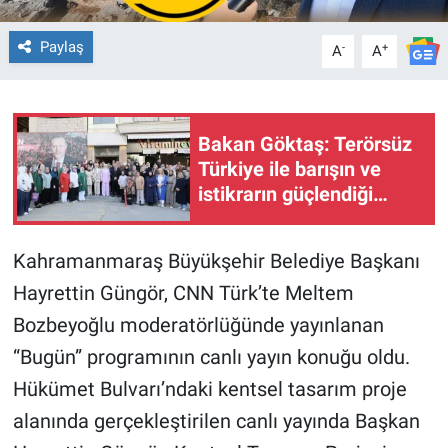
BİLİM VE TEKNOLOJİ
Paylaş
-
+
A
A
Güvenlik
Bakan Göktaş: Terörsüz
Bölge
Türkiye ile barışın ve
istikrarın güçlendiği
gelecek hedefliyoruz
Kahramanmaraş Büyükşehir Belediye Başkanı
Hayrettin Güngör, CNN Türk’te Meltem
Bozbeyoğlu moderatörlüğünde yayınlanan
“Bugün” programının canlı yayın konuğu oldu.
Hükümet Bulvarı’ndaki kentsel tasarım proje
alanında gerçekleştirilen canlı yayında Başkan