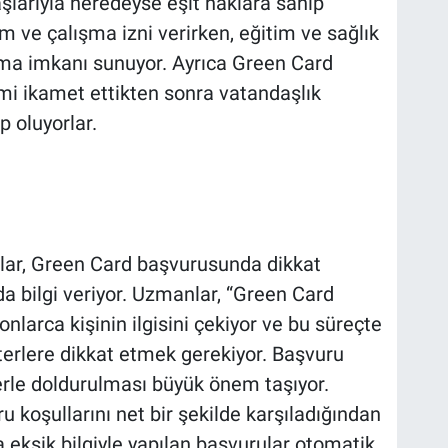
larıyla neredeyse eşit haklara sahip
m ve çalışma izni verirken, eğitim ve sağlık
nma imkanı sunuyor. Ayrıca Green Card
imi ikamet ettikten sonra vatandaşlık
 oluyorlar.
ar, Green Card başvurusunda dikkat
a bilgi veriyor. Uzmanlar, “Green Card
larca kişinin ilgisini çekiyor ve bu süreçte
iterlere dikkat etmek gerekiyor. Başvuru
erle doldurulması büyük önem taşıyor.
u koşullarını net bir şekilde karşıladığından
 eksik bilgiyle yapılan başvurular otomatik