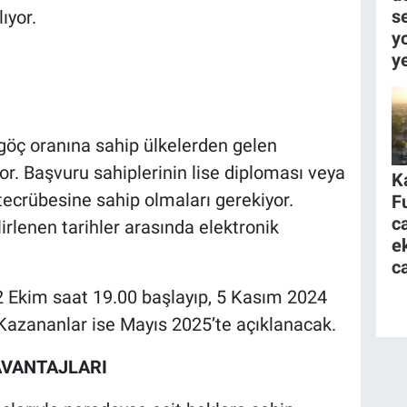
se
ıyor.
yo
y
göç oranına sahip ülkelerden gelen
or. Başvuru sahiplerinin lise diploması veya
K
iş tecrübesine sahip olmaları gerekiyor.
F
c
rlenen tarihler arasında elektronik
e
c
2 Ekim saat 19.00 başlayıp, 5 Kasım 2024
 Kazananlar ise Mayıs 2025’te açıklanacak.
AVANTAJLARI