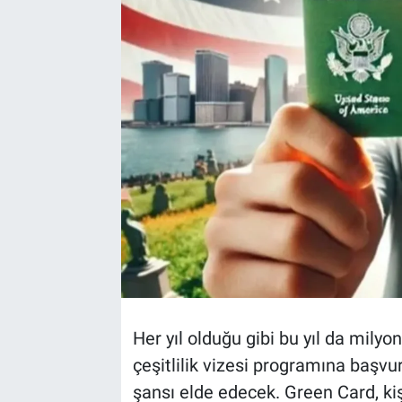
TEKNOLOJİ
Dünya
İlçeler
MAGAZİN
Bilim, Teknoloji
ASAYİŞ
ÇEVRE
Her yıl olduğu gibi bu yıl da mily
HABERDE İNSAN
çeşitlilik vizesi programına başv
şansı elde edecek. Green Card, kiş
EĞİTİM