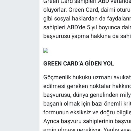
Green Card sahipleri ABD vatandaş
oluyorlar. Green Card, daimi oturu
gibi sosyal haklardan da faydala
sahipleri ABD’de 5 yıl boyunca da
başvurusu yapma hakkına da sahip
GREEN CARD’A GİDEN YOL
Göçmenlik hukuku uzmanı avukatl
edilmesi gereken noktalar hakkınd
başvurusu, dünya genelinden milyon
başarılı olmak için bazı önemli kr
formunun eksiksiz ve doğru bilgil
Ayrıca başvuru sahiplerinin başvur
emin olması gerekiyor. Yanlış veya