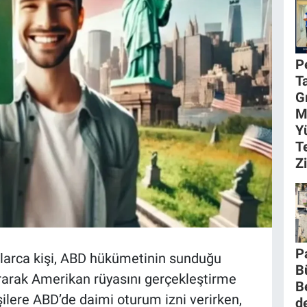
P
T
G
M
Y
T
Z
P
onlarca kişi, ABD hükümetinin sunduğu
B
urarak Amerikan rüyasını gerçekleştirme
B
ilere ABD’de daimi oturum izni verirken,
d