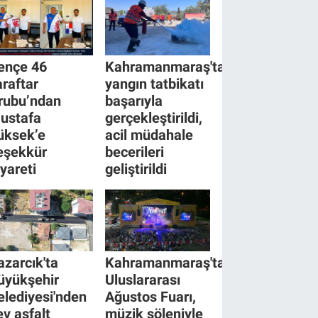
ençe 46
Kahramanmaraş'ta
araftar
yangın tatbikatı
rubu’ndan
başarıyla
ustafa
gerçekleştirildi,
üksek’e
acil müdahale
eşekkür
becerileri
iyareti
geliştirildi
azarcık'ta
Kahramanmaraş'ta
üyükşehir
Uluslararası
elediyesi'nden
Ağustos Fuarı,
ev asfalt
müzik şöleniyle