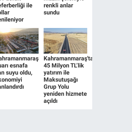
ferberliği ile
renkli anlar
llar
sundu
enileniyor
ahramanmaraş
Kahramanmaraş'ta
uarı esnafa
45 Milyon TL’lik
an suyu oldu,
yatırım ile
konomiyi
Maksutuşağı
anlandırdı
Grup Yolu
yeniden hizmete
açıldı