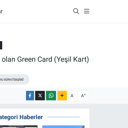
r
ı
 olan Green Card (Yeşil Kart)
uru süreci başlad
-
+
A
A
ategori Haberler