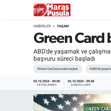
Kahramanmaraş
İstanbul Nöbetçi Eczaneler
HABERLER
YAŞAM
genel
İstanbul Hava Durumu
Green Card b
Türkiye
İstanbul Namaz Vakitleri
ABD'de yaşamak ve çalışmak i
Politika
İstanbul Trafik Yoğunluk Haritası
başvuru süreci başladı
#Green Card başvuruları başladı
#ABD'de yaşamak v
Ekonomi
Süper Lig Puan Durumu ve Fikstür
03.10.2024 - 09:00
03.10.2024 - 09:58
Spor
Tüm Manşetler
YAYINLANMA
GÜNCELLEME
Kültür Sanat
Son Dakika Haberleri
Sağlık
Haber Arşivi