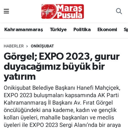
Kahramanmaraş
İstanbul Nöbetçi Eczaneler
Kahramanmaraş
Türkiye
Politika
Ekonomi
S
genel
İstanbul Hava Durumu
HABERLER
ONIKIŞUBAT
Türkiye
İstanbul Namaz Vakitleri
Görgel; EXPO 2023, gurur
duyacağımız büyük bir
Politika
İstanbul Trafik Yoğunluk Haritası
yatırım
Ekonomi
Süper Lig Puan Durumu ve Fikstür
Onikişubat Belediye Başkanı Hanefi Mahçiçek,
Spor
Tüm Manşetler
EXPO 2023 buluşmaları kapsamında AK Parti
Kahramanmaraş İl Başkanı Av. Fırat Görgel
Kültür Sanat
Son Dakika Haberleri
öncülüğündeki ana kademe, kadın ve gençlik
kolları üyeleri, mahalle başkanları ve meclis
Sağlık
Haber Arşivi
üyeleri ile EXPO 2023 Sergi Alanı’nda bir araya