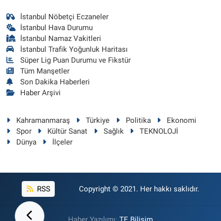
İstanbul Nöbetçi Eczaneler
İstanbul Hava Durumu
İstanbul Namaz Vakitleri
İstanbul Trafik Yoğunluk Haritası
Süper Lig Puan Durumu ve Fikstür
Tüm Manşetler
Son Dakika Haberleri
Haber Arşivi
Kahramanmaraş
Türkiye
Politika
Ekonomi
Spor
Kültür Sanat
Sağlık
TEKNOLOJİ
Dünya
İlçeler
RSS
Copyright © 2021. Her hakkı saklıdır.
Haber Yazılımı:
TE Bilişim