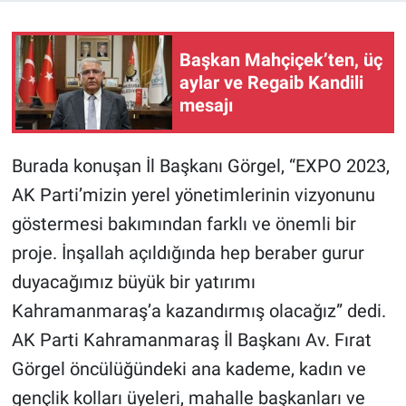
BİLİM VE TEKNOLOJİ
Başkan Mahçiçek’ten, üç
aylar ve Regaib Kandili
Güvenlik
mesajı
Bölge
Burada konuşan İl Başkanı Görgel, “EXPO 2023,
AK Parti’mizin yerel yönetimlerinin vizyonunu
göstermesi bakımından farklı ve önemli bir
proje. İnşallah açıldığında hep beraber gurur
duyacağımız büyük bir yatırımı
Kahramanmaraş’a kazandırmış olacağız” dedi.
AK Parti Kahramanmaraş İl Başkanı Av. Fırat
Görgel öncülüğündeki ana kademe, kadın ve
gençlik kolları üyeleri, mahalle başkanları ve