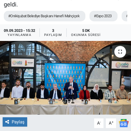
geldi.
TEKNOLOJİ
#Onikişubat Belediye Başkanı Hanefi Mahçiçek
#Expo 2023
#G
Dünya
09.09.2023 - 15:32
3
5 DK
YAYINLANMA
PAYLAŞIM
OKUNMA SÜRESI
İlçeler
MAGAZİN
Bilim, Teknoloji
ASAYİŞ
ÇEVRE
HABERDE İNSAN
Paylaş
-
+
A
A
EĞİTİM