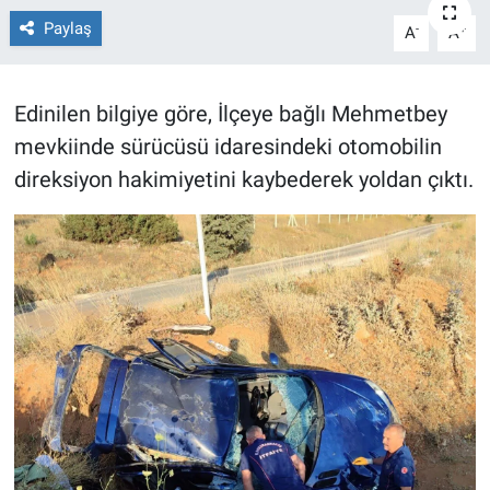
Paylaş
-
+
A
A
TEKNOLOJİ
Dünya
Edinilen bilgiye göre, İlçeye bağlı Mehmetbey
mevkiinde sürücüsü idaresindeki otomobilin
İlçeler
direksiyon hakimiyetini kaybederek yoldan çıktı.
MAGAZİN
Bilim, Teknoloji
ASAYİŞ
ÇEVRE
HABERDE İNSAN
EĞİTİM