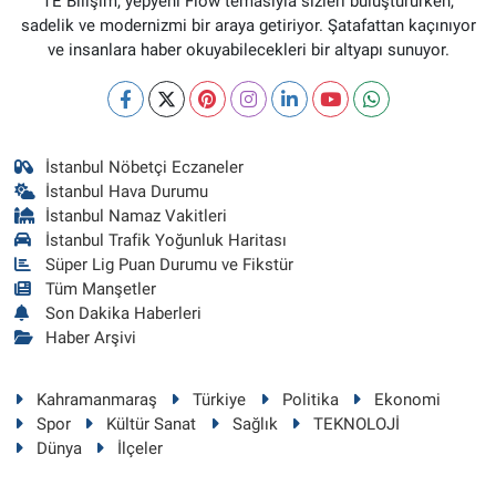
TE Bilişim, yepyeni Flow temasıyla sizleri buluştururken,
sadelik ve modernizmi bir araya getiriyor. Şatafattan kaçınıyor
ve insanlara haber okuyabilecekleri bir altyapı sunuyor.
İstanbul Nöbetçi Eczaneler
İstanbul Hava Durumu
İstanbul Namaz Vakitleri
İstanbul Trafik Yoğunluk Haritası
Süper Lig Puan Durumu ve Fikstür
Tüm Manşetler
Son Dakika Haberleri
Haber Arşivi
Kahramanmaraş
Türkiye
Politika
Ekonomi
Spor
Kültür Sanat
Sağlık
TEKNOLOJİ
Dünya
İlçeler