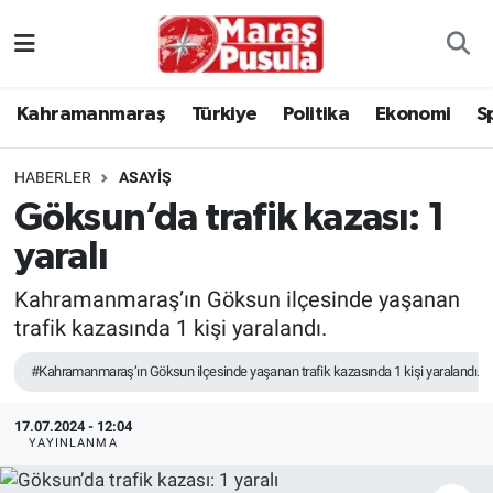
Kahramanmaraş
İstanbul Nöbetçi Eczaneler
Kahramanmaraş
Türkiye
Politika
Ekonomi
S
genel
İstanbul Hava Durumu
HABERLER
ASAYİŞ
Türkiye
İstanbul Namaz Vakitleri
Göksun’da trafik kazası: 1
yaralı
Politika
İstanbul Trafik Yoğunluk Haritası
Kahramanmaraş’ın Göksun ilçesinde yaşanan
Ekonomi
Süper Lig Puan Durumu ve Fikstür
trafik kazasında 1 kişi yaralandı.
Spor
Tüm Manşetler
#Kahramanmaraş’ın Göksun ilçesinde yaşanan trafik kazasında 1 kişi yaralandı.
Kültür Sanat
Son Dakika Haberleri
17.07.2024 - 12:04
YAYINLANMA
Sağlık
Haber Arşivi