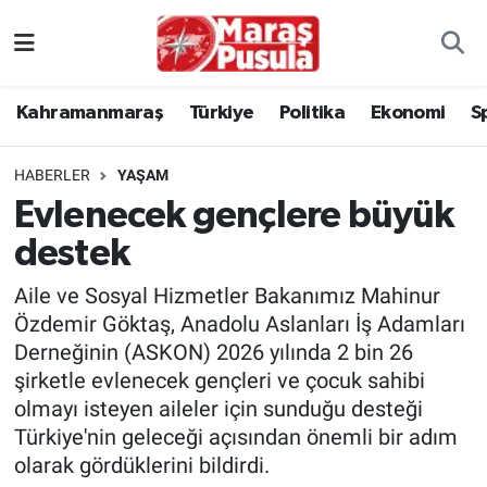
Kahramanmaraş
İstanbul Nöbetçi Eczaneler
Kahramanmaraş
Türkiye
Politika
Ekonomi
S
genel
İstanbul Hava Durumu
HABERLER
YAŞAM
Türkiye
İstanbul Namaz Vakitleri
Evlenecek gençlere büyük
destek
Politika
İstanbul Trafik Yoğunluk Haritası
Aile ve Sosyal Hizmetler Bakanımız Mahinur
Ekonomi
Süper Lig Puan Durumu ve Fikstür
Özdemir Göktaş, Anadolu Aslanları İş Adamları
Derneğinin (ASKON) 2026 yılında 2 bin 26
Spor
Tüm Manşetler
şirketle evlenecek gençleri ve çocuk sahibi
olmayı isteyen aileler için sunduğu desteği
Kültür Sanat
Son Dakika Haberleri
Türkiye'nin geleceği açısından önemli bir adım
olarak gördüklerini bildirdi.
Sağlık
Haber Arşivi