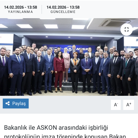
14.02.2026 - 13:58
14.02.2026 - 13:58
TEKNOLOJİ
YAYINLANMA
GÜNCELLEME
Dünya
İlçeler
MAGAZİN
Bilim, Teknoloji
ASAYİŞ
Paylaş
-
+
A
A
ÇEVRE
HABERDE İNSAN
Bakanlık ile ASKON arasındaki işbirliği
protokolünün imza töreninde konuşan Bakan
EĞİTİM