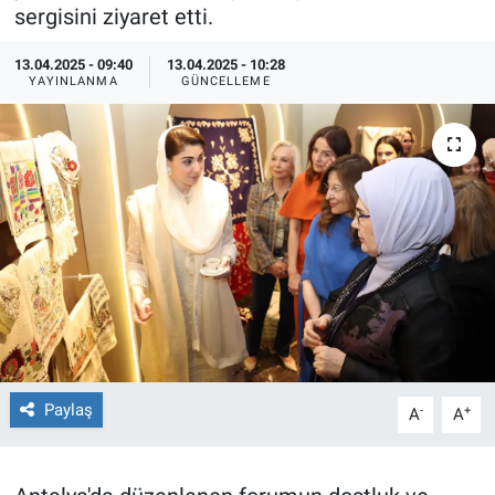
sergisini ziyaret etti.
TEKNOLOJİ
13.04.2025 - 09:40
13.04.2025 - 10:28
YAYINLANMA
GÜNCELLEME
Dünya
İlçeler
MAGAZİN
Bilim, Teknoloji
ASAYİŞ
ÇEVRE
Paylaş
-
+
A
A
HABERDE İNSAN
EĞİTİM