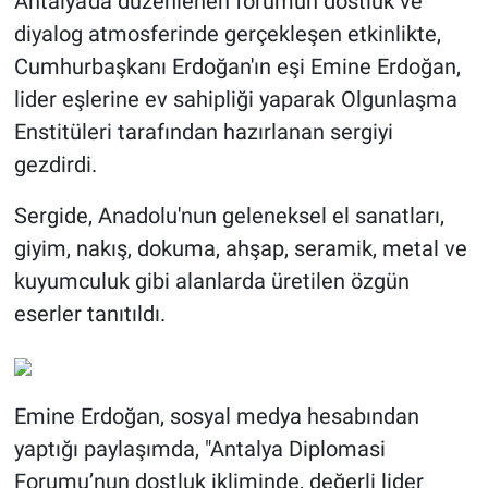
Antalya'da düzenlenen forumun dostluk ve
diyalog atmosferinde gerçekleşen etkinlikte,
BİLİM VE TEKNOLOJİ
Cumhurbaşkanı Erdoğan'ın eşi Emine Erdoğan,
lider eşlerine ev sahipliği yaparak Olgunlaşma
Güvenlik
Enstitüleri tarafından hazırlanan sergiyi
Bölge
gezdirdi.
Sergide, Anadolu'nun geleneksel el sanatları,
giyim, nakış, dokuma, ahşap, seramik, metal ve
kuyumculuk gibi alanlarda üretilen özgün
eserler tanıtıldı.
Emine Erdoğan, sosyal medya hesabından
yaptığı paylaşımda, "Antalya Diplomasi
Forumu’nun dostluk ikliminde, değerli lider