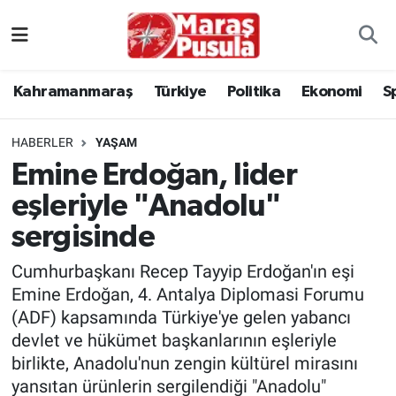
Kahramanmaraş
İstanbul Nöbetçi Eczaneler
Kahramanmaraş
Türkiye
Politika
Ekonomi
S
genel
İstanbul Hava Durumu
HABERLER
YAŞAM
Türkiye
İstanbul Namaz Vakitleri
Emine Erdoğan, lider
eşleriyle "Anadolu"
Politika
İstanbul Trafik Yoğunluk Haritası
sergisinde
Ekonomi
Süper Lig Puan Durumu ve Fikstür
Cumhurbaşkanı Recep Tayyip Erdoğan'ın eşi
Spor
Tüm Manşetler
Emine Erdoğan, 4. Antalya Diplomasi Forumu
(ADF) kapsamında Türkiye'ye gelen yabancı
Kültür Sanat
Son Dakika Haberleri
devlet ve hükümet başkanlarının eşleriyle
birlikte, Anadolu'nun zengin kültürel mirasını
Sağlık
Haber Arşivi
yansıtan ürünlerin sergilendiği "Anadolu"