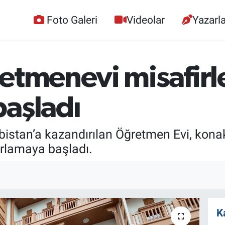
Foto Galeri
Videolar
Yazarla
etmenevi misafirle
başladı
Elbistan’a kazandırılan Öğretmen Evi, kon
ğırlamaya başladı.
K