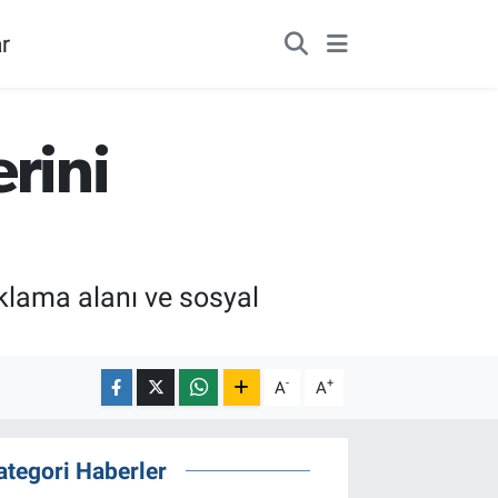
r
rini
aklama alanı ve sosyal
-
+
A
A
ategori Haberler