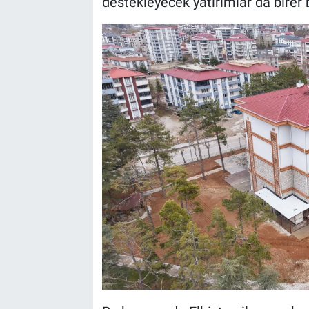
destekleyecek yatırımlar da birer b
BİLİM VE TEKNOLOJİ
Güvenlik
Bölge