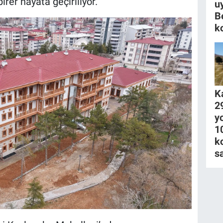
irer hayata geçiriliyor.
u
B
k
K
2
y
1
k
s