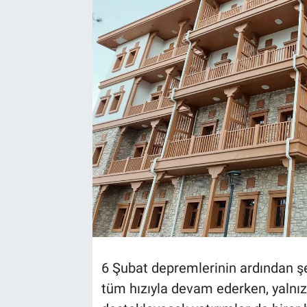
TEKNOLOJİ
Dünya
İlçeler
MAGAZİN
Bilim, Teknoloji
ASAYİŞ
ÇEVRE
6 Şubat depremlerinin ardından şe
HABERDE İNSAN
tüm hızıyla devam ederken, yalnızc
EĞİTİM