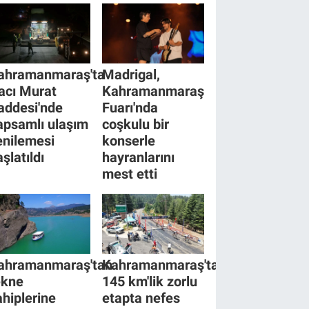
ahramanmaraş'ta
Madrigal,
acı Murat
Kahramanmaraş
addesi'nde
Fuarı'nda
apsamlı ulaşım
coşkulu bir
enilemesi
konserle
şlatıldı
hayranlarını
mest etti
ahramanmaraş'tan
Kahramanmaraş'ta
ekne
145 km'lik zorlu
ahiplerine
etapta nefes