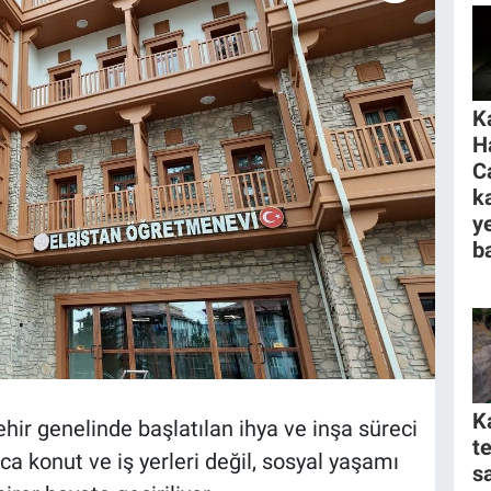
K
H
C
k
y
ba
K
hir genelinde başlatılan ihya ve inşa süreci
t
a konut ve iş yerleri değil, sosyal yaşamı
s