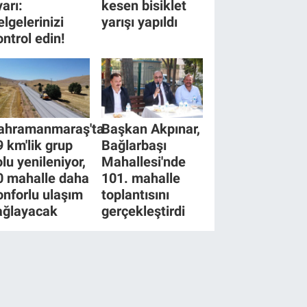
yarı:
kesen bisiklet
elgelerinizi
yarışı yapıldı
ontrol edin!
ahramanmaraş'ta
Başkan Akpınar,
9 km'lik grup
Bağlarbaşı
olu yenileniyor,
Mahallesi'nde
0 mahalle daha
101. mahalle
onforlu ulaşım
toplantısını
ağlayacak
gerçekleştirdi