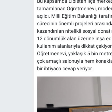
Bu kapsamda Elbistan ilçe merkez
tamamlanan Öğretmenevi, modern 
açıldı. Milli Eğitim Bakanlığı tar
sürecinin önemli projeleri arasınd
kazandırılan nitelikli sosyal donat
12 dönümlük alan üzerine inşa edi
kullanım alanlarıyla dikkat çekiyo
Öğretmenevi, yaklaşık 5 bin metre
çok amaçlı salonuyla hem konakla
bir ihtiyaca cevap veriyor.