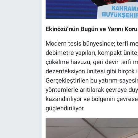
Ekinözü’nün Bugün ve Yarını Korum
Modern tesis bünyesinde; terfi merk
debimetre yapıları, kompakt ünite
çökelme havuzu, geri devir terfi m
dezenfeksiyon ünitesi gibi birçok il
Gerçekleştirilen bu yatırım sayes
yöntemlerle arıtılarak çevreye duy
kazandırılıyor ve bölgenin çevresel
güçlendiriliyor.