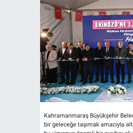
TEKNOLOJİ
Dünya
İlçeler
MAGAZİN
Bilim, Teknoloji
ASAYİŞ
ÇEVRE
Kahramanmaraş Büyükşehir Belediye
HABERDE İNSAN
bir geleceğe taşımak amacıyla altya
EĞİTİM