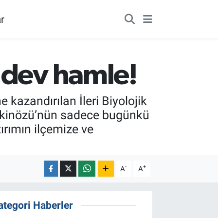
r
 dev hamle!
 kazandırılan İleri Biyolojik
“Ekinözü’nün sadece bugünkü
tırımın ilçemize ve
-
+
A
A
ategori Haberler