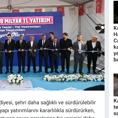
K
H
C
k
y
ba
K
si, şehri daha sağlıklı ve sürdürülebilir
t
pı yatırımlarını kararlılıkla sürdürürken,
s