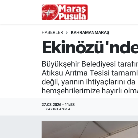
Kahramanmaraş
İstanbul Nöbetçi Eczaneler
HABERLER
KAHRAMANMARAŞ
genel
İstanbul Hava Durumu
Ekinözü'nde 
Türkiye
İstanbul Namaz Vakitleri
Büyükşehir Belediyesi tarafın
Politika
İstanbul Trafik Yoğunluk Haritası
Atıksu Arıtma Tesisi tamam
değil, yarının ihtiyaçlarını 
Ekonomi
Süper Lig Puan Durumu ve Fikstür
hemşehrilerimize hayırlı olma
Spor
Tüm Manşetler
27.03.2026 - 11:53
YAYINLANMA
Kültür Sanat
Son Dakika Haberleri
Sağlık
Haber Arşivi