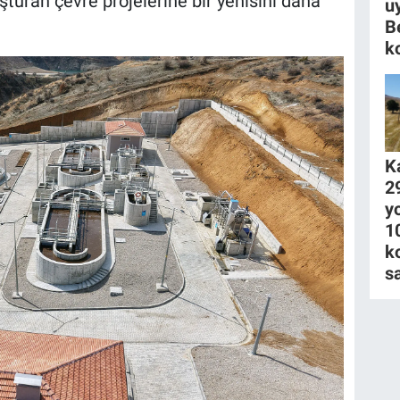
şturan çevre projelerine bir yenisini daha
u
B
k
K
2
y
1
k
s