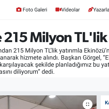
Foto Galeri
Videolar
Yazarla
215 Milyon TL'lik
dan 215 Milyon TL’lik yatırımla Ekinözü’ne
lanarak hizmete alındı. Başkan Görgel, 
da karşılayacak şekilde planladığımız bu ya
sını diliyorum” dedi.
K