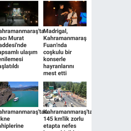
ahramanmaraş'ta
Madrigal,
acı Murat
Kahramanmaraş
addesi'nde
Fuarı'nda
apsamlı ulaşım
coşkulu bir
enilemesi
konserle
şlatıldı
hayranlarını
mest etti
ahramanmaraş'tan
Kahramanmaraş'ta
ekne
145 km'lik zorlu
ahiplerine
etapta nefes