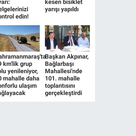
yarı:
kesen bisiklet
elgelerinizi
yarışı yapıldı
ontrol edin!
ahramanmaraş'ta
Başkan Akpınar,
9 km'lik grup
Bağlarbaşı
olu yenileniyor,
Mahallesi'nde
0 mahalle daha
101. mahalle
onforlu ulaşım
toplantısını
ağlayacak
gerçekleştirdi