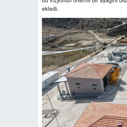
bu vizyonun önemli bir ayağını olu
ekledi.
BİLİM VE TEKNOLOJİ
Güvenlik
Bölge