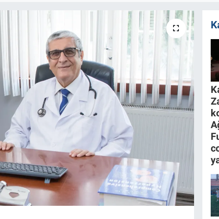
K
K
Z
k
A
F
c
y