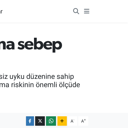
r
na sebep
nsiz uyku düzenine sahip
nma riskinin önemli ölçüde
-
+
A
A