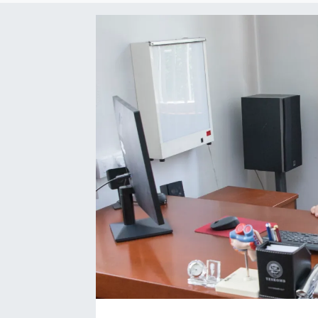
TEKNOLOJİ
Dünya
İlçeler
MAGAZİN
Bilim, Teknoloji
ASAYİŞ
ÇEVRE
HABERDE İNSAN
EĞİTİM