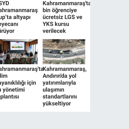
SYD
Kahramanmaraş'ta
ahramanmaraş
bin öğrenciye
up’ta altyapı
ücretsiz LGS ve
eyecanı
YKS kursu
ürüyor
verilecek
ahramanmaraş'ta
Kahramanmaraş,
klim
Andırın'da yol
yanıklılığı için
yatırımlarıyla
u yönetimi
ulaşımın
oplantısı
standartlarını
yükseltiyor