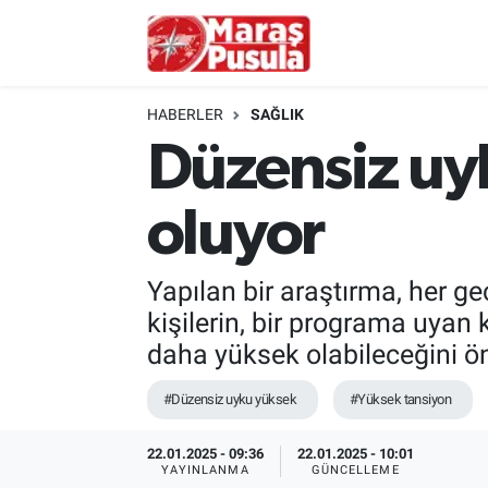
Kahramanmaraş
İstanbul Nöbetçi Eczaneler
HABERLER
SAĞLIK
genel
İstanbul Hava Durumu
Düzensiz uy
Türkiye
İstanbul Namaz Vakitleri
oluyor
Politika
İstanbul Trafik Yoğunluk Haritası
Yapılan bir araştırma, her g
Ekonomi
Süper Lig Puan Durumu ve Fikstür
kişilerin, bir programa uyan
daha yüksek olabileceğini ö
Spor
Tüm Manşetler
#Düzensiz uyku yüksek
#Yüksek tansiyon
Kültür Sanat
Son Dakika Haberleri
22.01.2025 - 09:36
22.01.2025 - 10:01
Sağlık
Haber Arşivi
YAYINLANMA
GÜNCELLEME