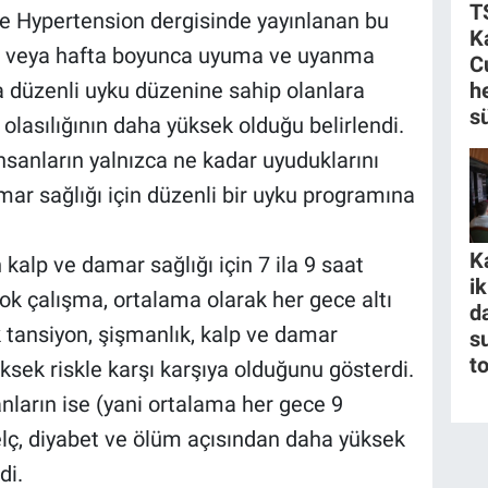
T
ere Hypertension dergisinde yayınlanan bu
K
an veya hafta boyunca uyuma ve uyanma
C
ha düzenli uyku düzenine sahip olanlara
h
s
lasılığının daha yüksek olduğu belirlendi.
nsanların yalnızca ne kadar uyuduklarını
mar sağlığı için düzenli bir uyku programına
K
 kalp ve damar sağlığı için 7 ila 9 saat
i
ok çalışma, ortalama olarak her gece altı
da
k tansiyon, şişmanlık, kalp ve damar
s
t
ksek riskle karşı karşıya olduğunu gösterdi.
nların ise (yani ortalama her gece 9
elç, diyabet ve ölüm açısından daha yüksek
di.