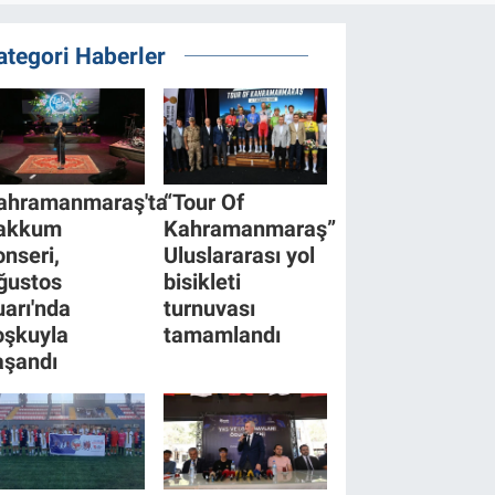
ategori Haberler
ahramanmaraş'ta
“Tour Of
akkum
Kahramanmaraş”
onseri,
Uluslararası yol
ğustos
bisikleti
uarı'nda
turnuvası
oşkuyla
tamamlandı
aşandı