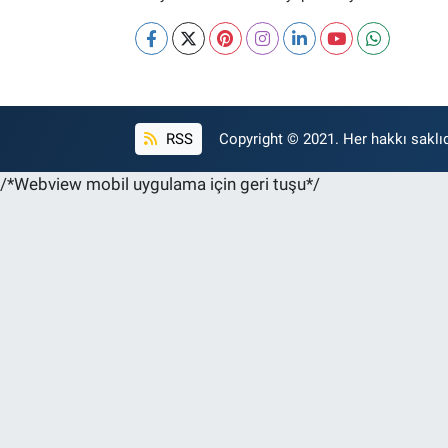
RSS
Copyright © 2021. Her hakkı saklıd
/*Webview mobil uygulama için geri tuşu*/