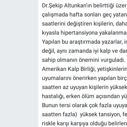
Dr.Şekip Altunkan’ın belirttiği üz
BİLİM VE TEKNOLOJİ
çalışmada hafta sonları geç yat
saatlerini değiştiren kişilerin, da
Güvenlik
kıyasla hipertansiyona yakalanma o
Yapılan bu araştırmada yazarlar, i
Bölge
değil, aynı zamanda iyi kalp ve da
sahip olmanın önemini vurguladı.
Amerikan Kalp Birliği, yetişkinlerin
uyumalarını önerirken yapılan birç
saatten az uyuyan kişilerin yükse
hastalığı, erken ölüm açısından yü
Bunun tersi olarak çok fazla uyuya
saatten fazla) yüksek tansiyon, f
riskle karşı karşıya olduğu belirlen