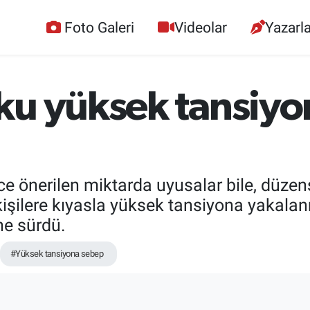
Foto Galeri
Videolar
Yazarla
ku yüksek tansiyo
ece önerilen miktarda uyusalar bile, düze
 kişilere kıyasla yüksek tansiyona yakala
ne sürdü.
#Yüksek tansiyona sebep