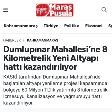
Kahramanmaraş
İstanbul Nöbetçi Eczaneler
Kahramanmaraş
Türkiye
Politika
Ekonomi
S
genel
İstanbul Hava Durumu
HABERLER
KAHRAMANMARAŞ
Türkiye
İstanbul Namaz Vakitleri
Dumlupınar Mahallesi’ne 8
Kilometrelik Yeni Altyapı
Politika
İstanbul Trafik Yoğunluk Haritası
hattı kazandırılıyor
Ekonomi
Süper Lig Puan Durumu ve Fikstür
KASKİ tarafından Dumlupınar Mahallesi’nde
Spor
Tüm Manşetler
başlatılan altyapı yenileme projesi kapsamında
bölgeye 60 Milyon TL’lik yatırımla 8 kilometrelik
Kültür Sanat
Son Dakika Haberleri
içmesuyu, kanalizasyon ve yağmursuyu hattı
kazandırılıyor.
Sağlık
Haber Arşivi