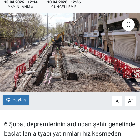
10.04.2026 - 12:14
10.04.2026 - 12:36
YAYINLANMA
GÜNCELLEME
TEKNOLOJİ
Dünya
İlçeler
MAGAZİN
Bilim, Teknoloji
ASAYİŞ
Paylaş
-
+
A
A
ÇEVRE
HABERDE İNSAN
6 Şubat depremlerinin ardından şehir genelinde
başlatılan altyapı yatırımları hız kesmeden
EĞİTİM