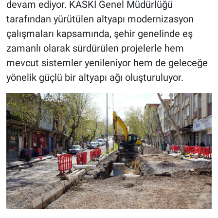
devam ediyor. KASKİ Genel Müdürlüğü
tarafından yürütülen altyapı modernizasyon
BİLİM VE TEKNOLOJİ
çalışmaları kapsamında, şehir genelinde eş
zamanlı olarak sürdürülen projelerle hem
Güvenlik
mevcut sistemler yenileniyor hem de geleceğe
Bölge
yönelik güçlü bir altyapı ağı oluşturuluyor.