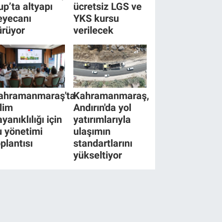
up’ta altyapı
ücretsiz LGS ve
eyecanı
YKS kursu
ürüyor
verilecek
ahramanmaraş'ta
Kahramanmaraş,
klim
Andırın'da yol
yanıklılığı için
yatırımlarıyla
u yönetimi
ulaşımın
oplantısı
standartlarını
yükseltiyor