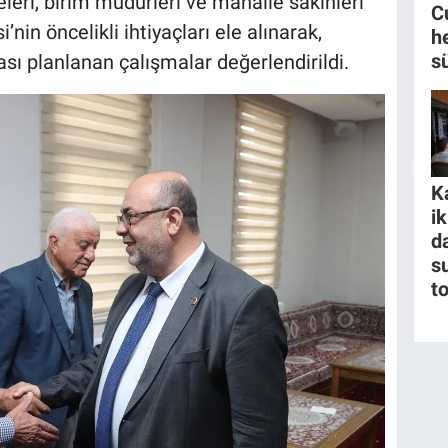
eleri, birim müdürleri ve mahalle sakinleri
C
nin öncelikli ihtiyaçları ele alınarak,
h
s
sı planlanan çalışmalar değerlendirildi.
K
i
da
s
t