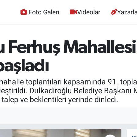
Foto Galeri
Videolar
Yazarla
u Ferhuş Mahallesi
başladı
mahalle toplantıları kapsamında 91. topl
eştirildi. Dulkadiroğlu Belediye Başkanı
 talep ve beklentileri yerinde dinledi.