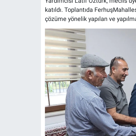
Yardımcısı Latif Öztürk, meclis üy
katıldı. Toplantıda FerhuşMahallesi’
BİLİM VE TEKNOLOJİ
çözüme yönelik yapılan ve yapılma
Güvenlik
Bölge