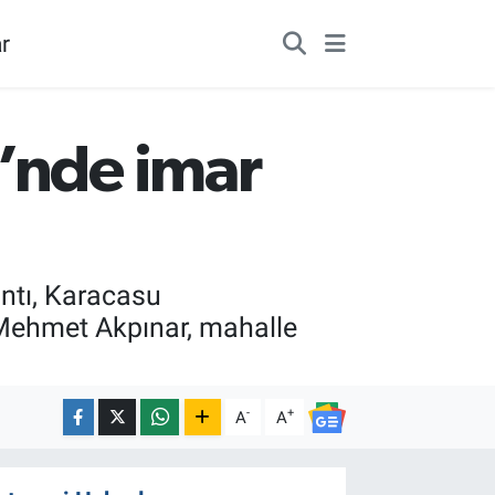
r
’nde imar
antı, Karacasu
 Mehmet Akpınar, mahalle
-
+
A
A