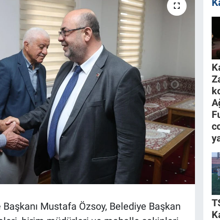
K
K
Z
k
A
F
c
y
T
e Başkanı Mustafa Özsoy, Belediye Başkan
K