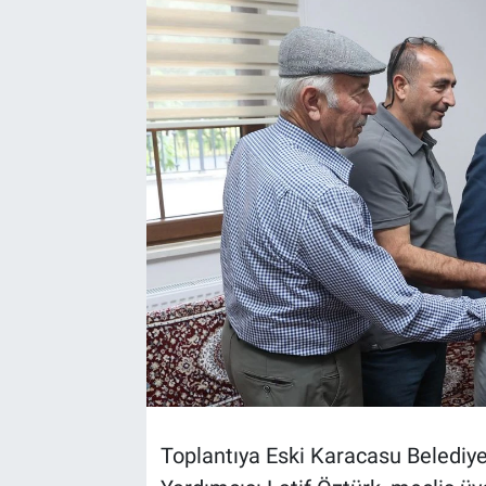
TEKNOLOJİ
Dünya
İlçeler
MAGAZİN
Bilim, Teknoloji
ASAYİŞ
ÇEVRE
HABERDE İNSAN
Toplantıya Eski Karacasu Belediy
EĞİTİM