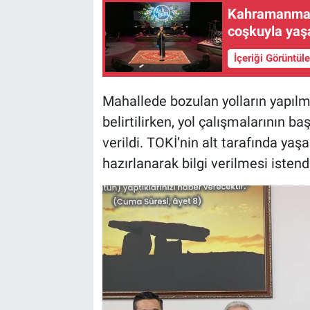
Kahramanmara
coşkuyla yaş
İçeriği Görüntül
Mahallede bozulan yolların yapılm
belirtilirken, yol çalışmalarının ba
verildi. TOKİ’nin alt tarafında yaş
hazırlanarak bilgi verilmesi istend