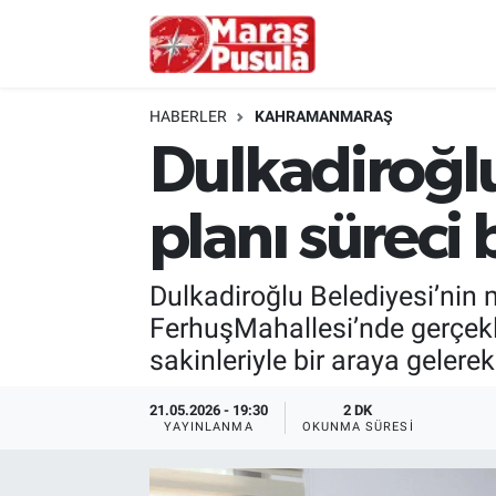
Kahramanmaraş
İstanbul Nöbetçi Eczaneler
HABERLER
KAHRAMANMARAŞ
genel
İstanbul Hava Durumu
Dulkadiroğl
Türkiye
İstanbul Namaz Vakitleri
planı süreci 
Politika
İstanbul Trafik Yoğunluk Haritası
Dulkadiroğlu Belediyesi’nin 
Ekonomi
Süper Lig Puan Durumu ve Fikstür
FerhuşMahallesi’nde gerçekl
sakinleriyle bir araya gelerek
Spor
Tüm Manşetler
21.05.2026 - 19:30
2 DK
Kültür Sanat
Son Dakika Haberleri
YAYINLANMA
OKUNMA SÜRESI
Sağlık
Haber Arşivi