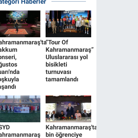
ategori Haberler
ahramanmaraş'ta
“Tour Of
akkum
Kahramanmaraş”
onseri,
Uluslararası yol
ğustos
bisikleti
uarı'nda
turnuvası
oşkuyla
tamamlandı
aşandı
SYD
Kahramanmaraş'ta
ahramanmaraş
bin öğrenciye