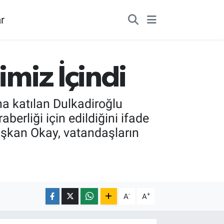
r
imiz İçindi
a katılan Dulkadiroğlu
berliği için edildiğini ifade
aşkan Okay, vatandaşların
-
+
A
A