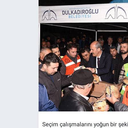
TEKNOLOJİ
Dünya
İlçeler
MAGAZİN
Bilim, Teknoloji
ASAYİŞ
ÇEVRE
HABERDE İNSAN
Seçim çalışmalarını yoğun bir şek
EĞİTİM