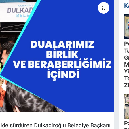
K
P
T
G
M
Y
T
Z
P
ilde sürdüren Dulkadiroğlu Belediye Başkanı