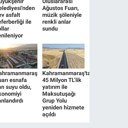
üyükşehir
Uluslararası
elediyesi'nden
Ağustos Fuarı,
ev asfalt
müzik şöleniyle
ferberliği ile
renkli anlar
llar
sundu
enileniyor
ahramanmaraş
Kahramanmaraş'ta
uarı esnafa
45 Milyon TL’lik
an suyu oldu,
yatırım ile
konomiyi
Maksutuşağı
anlandırdı
Grup Yolu
yeniden hizmete
açıldı