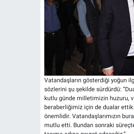
Vatandaşların gösterdiği yoğun il
sözlerini şu şekilde sürdürdü: “Du
kutlu günde milletimizin huzuru, 
beraberliğimiz için de dualar etti
önemlidir. Vatandaşlarımızın burad
mutlu etti. Bundan sonraki süreçte 
taşıma adına gayret edeceğiz.”