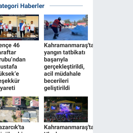
ategori Haberler
ençe 46
Kahramanmaraş'ta
araftar
yangın tatbikatı
rubu’ndan
başarıyla
ustafa
gerçekleştirildi,
üksek’e
acil müdahale
eşekkür
becerileri
iyareti
geliştirildi
azarcık'ta
Kahramanmaraş'ta