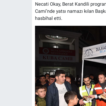
Necati Okay, Berat Kandili progra
Cami’nde yatsı namazı kılan Başk
BİLİM VE TEKNOLOJİ
hasbihal etti.
Güvenlik
Bölge