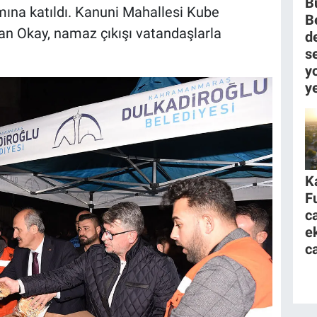
B
mına katıldı. Kanuni Mahallesi Kube
B
an Okay, namaz çıkışı vatandaşlarla
d
se
yo
y
K
F
c
e
c