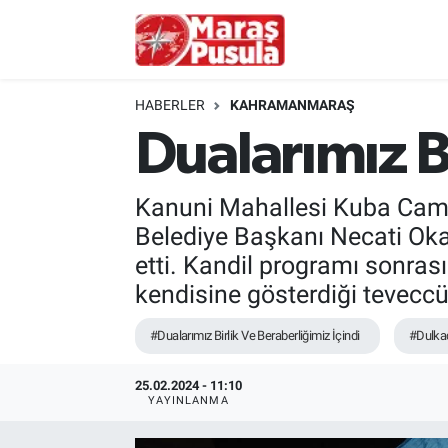
Kahramanmaraş
İstanbul Nöbetçi Eczaneler
HABERLER
KAHRAMANMARAŞ
genel
İstanbul Hava Durumu
Dualarımız B
Türkiye
İstanbul Namaz Vakitleri
Kanuni Mahallesi Kuba Cami’
Politika
İstanbul Trafik Yoğunluk Haritası
Belediye Başkanı Necati Okay, 
etti. Kandil programı sonra
Ekonomi
Süper Lig Puan Durumu ve Fikstür
kendisine gösterdiği tevecc
Spor
Tüm Manşetler
#Dualarımız Birlik Ve Beraberliğimiz İçindi
#Dulkad
Kültür Sanat
Son Dakika Haberleri
25.02.2024 - 11:10
YAYINLANMA
Sağlık
Haber Arşivi