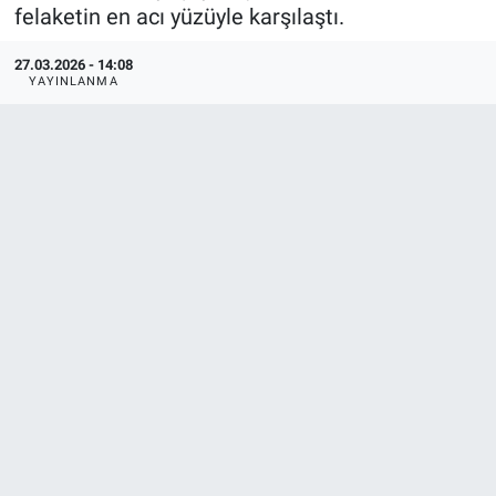
felaketin en acı yüzüyle karşılaştı.
TEKNOLOJİ
27.03.2026 - 14:08
YAYINLANMA
Dünya
İlçeler
MAGAZİN
Bilim, Teknoloji
ASAYİŞ
ÇEVRE
HABERDE İNSAN
EĞİTİM