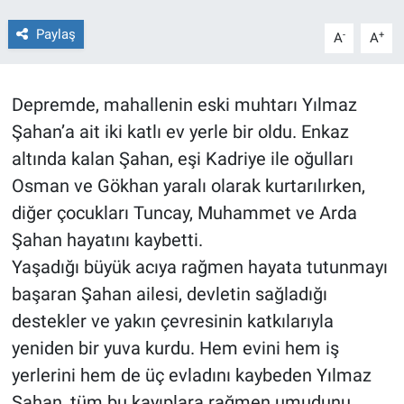
Paylaş
-
+
A
A
BİLİM VE TEKNOLOJİ
Güvenlik
Depremde, mahallenin eski muhtarı Yılmaz
Şahan’a ait iki katlı ev yerle bir oldu. Enkaz
Bölge
altında kalan Şahan, eşi Kadriye ile oğulları
Osman ve Gökhan yaralı olarak kurtarılırken,
diğer çocukları Tuncay, Muhammet ve Arda
Şahan hayatını kaybetti.
Yaşadığı büyük acıya rağmen hayata tutunmayı
başaran Şahan ailesi, devletin sağladığı
destekler ve yakın çevresinin katkılarıyla
yeniden bir yuva kurdu. Hem evini hem iş
yerlerini hem de üç evladını kaybeden Yılmaz
Şahan, tüm bu kayıplara rağmen umudunu