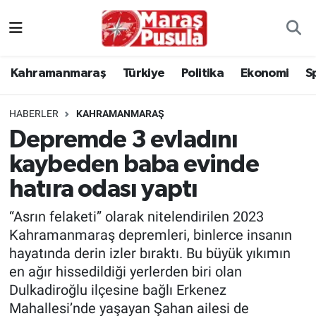
Kahramanmaraş
İstanbul Nöbetçi Eczaneler
Kahramanmaraş
Türkiye
Politika
Ekonomi
S
genel
İstanbul Hava Durumu
HABERLER
KAHRAMANMARAŞ
Türkiye
İstanbul Namaz Vakitleri
Depremde 3 evladını
kaybeden baba evinde
Politika
İstanbul Trafik Yoğunluk Haritası
hatıra odası yaptı
Ekonomi
Süper Lig Puan Durumu ve Fikstür
“Asrın felaketi” olarak nitelendirilen 2023
Spor
Tüm Manşetler
Kahramanmaraş depremleri, binlerce insanın
hayatında derin izler bıraktı. Bu büyük yıkımın
Kültür Sanat
Son Dakika Haberleri
en ağır hissedildiği yerlerden biri olan
Dulkadiroğlu ilçesine bağlı Erkenez
Sağlık
Haber Arşivi
Mahallesi’nde yaşayan Şahan ailesi de