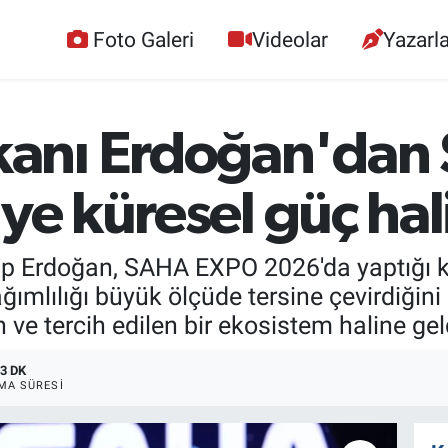
Foto Galeri
Videolar
Yazarla
anı Erdoğan'dan
iye küresel güç hal
p Erdoğan, SAHA EXPO 2026'da yaptığı 
lılığı büyük ölçüde tersine çevirdiğini be
e tercih edilen bir ekosistem haline geld
3 DK
MA SÜRESI