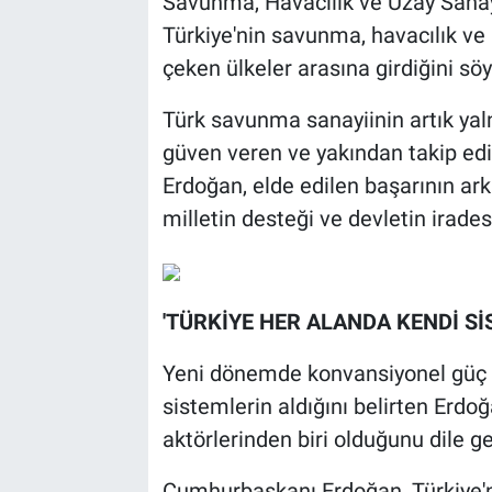
Savunma, Havacılık ve Uzay Sana
Türkiye'nin savunma, havacılık ve
BİLİM VE TEKNOLOJİ
çeken ülkeler arasına girdiğini söy
Güvenlik
Türk savunma sanayiinin artık yal
güven veren ve yakından takip edi
Bölge
Erdoğan, elde edilen başarının ark
milletin desteği ve devletin irades
'TÜRKİYE HER ALANDA KENDİ Sİ
Yeni dönemde konvansiyonel güç u
sistemlerin aldığını belirten Erd
aktörlerinden biri olduğunu dile get
Cumhurbaşkanı Erdoğan, Türkiye'n