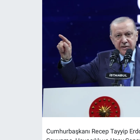
TEKNOLOJİ
Dünya
İlçeler
MAGAZİN
Bilim, Teknoloji
ASAYİŞ
ÇEVRE
HABERDE İNSAN
Cumhurbaşkanı Recep Tayyip Erd
EĞİTİM