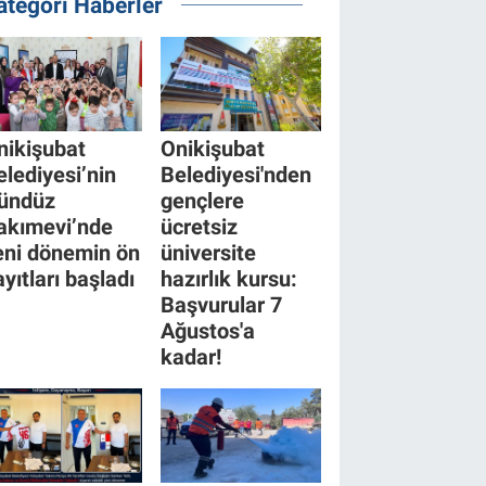
ategori Haberler
nikişubat
Onikişubat
elediyesi’nin
Belediyesi'nden
ündüz
gençlere
akımevi’nde
ücretsiz
eni dönemin ön
üniversite
yıtları başladı
hazırlık kursu:
Başvurular 7
Ağustos'a
kadar!