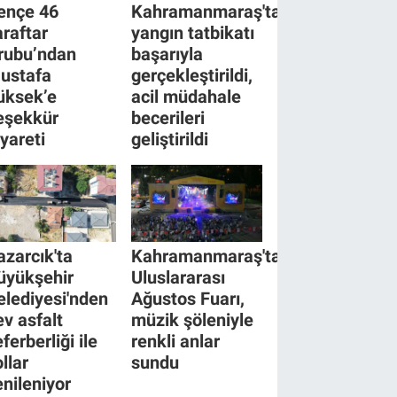
ençe 46
Kahramanmaraş'ta
araftar
yangın tatbikatı
rubu’ndan
başarıyla
ustafa
gerçekleştirildi,
üksek’e
acil müdahale
eşekkür
becerileri
iyareti
geliştirildi
azarcık'ta
Kahramanmaraş'ta
üyükşehir
Uluslararası
elediyesi'nden
Ağustos Fuarı,
ev asfalt
müzik şöleniyle
ferberliği ile
renkli anlar
llar
sundu
enileniyor