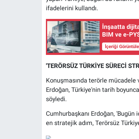
ifadelerini kullandı.
İnşaatta diji
BIM ve e-PYS
İçeriği Görüntül
'TERÖRSÜZ TÜRKİYE SÜRECİ STR
Konuşmasında terörle mücadele ve
Erdoğan, Türkiye'nin tarih boyunca
söyledi.
Cumhurbaşkanı Erdoğan, 'Bugün iç
en stratejik adım, Terörsüz Türkiy