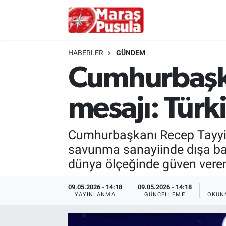
Kahramanmaraş
İstanbul Nöbetçi Eczaneler
HABERLER
GÜNDEM
genel
İstanbul Hava Durumu
Cumhurbaşk
Türkiye
İstanbul Namaz Vakitleri
mesajı: Türk
Politika
İstanbul Trafik Yoğunluk Haritası
Cumhurbaşkanı Recep Tayyi
Ekonomi
Süper Lig Puan Durumu ve Fikstür
savunma sanayiinde dışa bağım
dünya ölçeğinde güven veren v
Spor
Tüm Manşetler
09.05.2026 - 14:18
09.05.2026 - 14:18
Kültür Sanat
Son Dakika Haberleri
YAYINLANMA
GÜNCELLEME
OKUN
Sağlık
Haber Arşivi