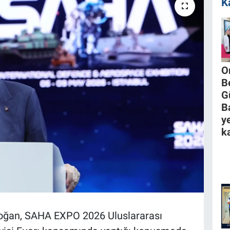
K
O
B
G
B
y
ka
oğan, SAHA EXPO 2026 Uluslararası