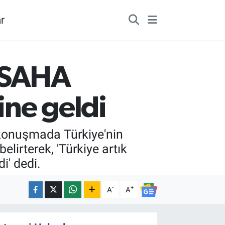
r
 SAHA
ine geldi
konuşmada Türkiye'nin
lirterek, 'Türkiye artık
i' dedi.
-
+
A
A