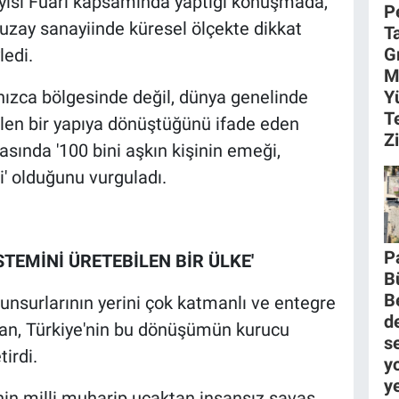
yisi Fuarı kapsamında yaptığı konuşmada,
P
 uzay sanayiinde küresel ölçekte dikkat
T
G
ledi.
M
nızca bölgesinde değil, dünya genelinde
Y
T
len bir yapıya dönüştüğünü ifade eden
Z
asında '100 bini aşkın kişinin emeği,
i' olduğunu vurguladı.
P
STEMİNİ ÜRETEBİLEN BİR ÜLKE'
B
B
nsurlarının yerini çok katmanlı ve entegre
d
oğan, Türkiye'nin bu dönüşümün kurucu
se
irdi.
yo
y
in milli muharip uçaktan insansız savaş