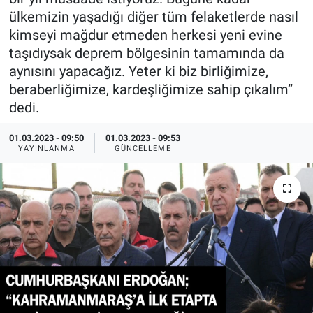
ülkemizin yaşadığı diğer tüm felaketlerde nasıl
TEKNOLOJİ
kimseyi mağdur etmeden herkesi yeni evine
taşıdıysak deprem bölgesinin tamamında da
Dünya
aynısını yapacağız. Yeter ki biz birliğimize,
beraberliğimize, kardeşliğimize sahip çıkalım”
İlçeler
dedi.
MAGAZİN
01.03.2023 - 09:50
01.03.2023 - 09:53
YAYINLANMA
GÜNCELLEME
Bilim, Teknoloji
ASAYİŞ
ÇEVRE
HABERDE İNSAN
EĞİTİM