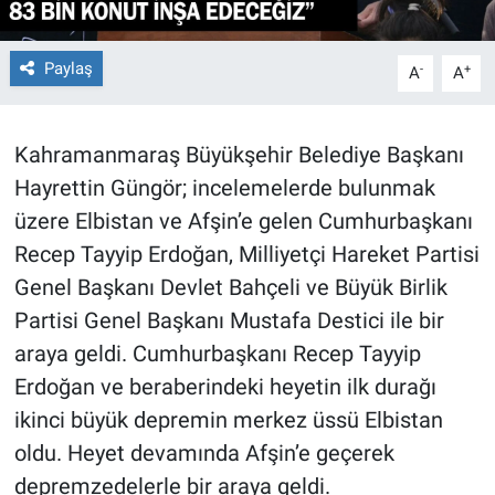
BİLİM VE TEKNOLOJİ
Paylaş
-
+
A
A
Güvenlik
Kahramanmaraş Büyükşehir Belediye Başkanı
Bölge
Hayrettin Güngör; incelemelerde bulunmak
üzere Elbistan ve Afşin’e gelen Cumhurbaşkanı
Recep Tayyip Erdoğan, Milliyetçi Hareket Partisi
Genel Başkanı Devlet Bahçeli ve Büyük Birlik
Partisi Genel Başkanı Mustafa Destici ile bir
araya geldi. Cumhurbaşkanı Recep Tayyip
Erdoğan ve beraberindeki heyetin ilk durağı
ikinci büyük depremin merkez üssü Elbistan
oldu. Heyet devamında Afşin’e geçerek
depremzedelerle bir araya geldi.