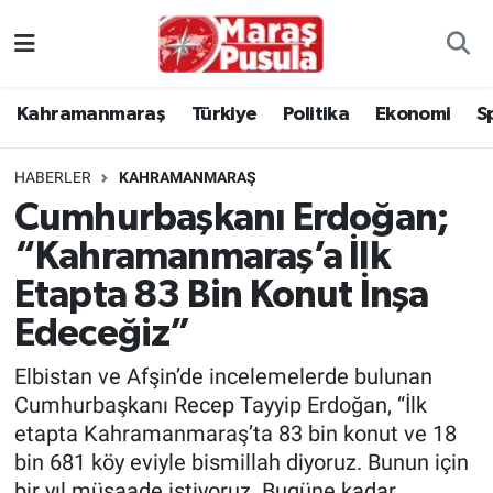
Kahramanmaraş
İstanbul Nöbetçi Eczaneler
Kahramanmaraş
Türkiye
Politika
Ekonomi
S
genel
İstanbul Hava Durumu
HABERLER
KAHRAMANMARAŞ
Türkiye
İstanbul Namaz Vakitleri
Cumhurbaşkanı Erdoğan;
“Kahramanmaraş’a İlk
Politika
İstanbul Trafik Yoğunluk Haritası
Etapta 83 Bin Konut İnşa
Ekonomi
Süper Lig Puan Durumu ve Fikstür
Edeceğiz”
Spor
Tüm Manşetler
Elbistan ve Afşin’de incelemelerde bulunan
Cumhurbaşkanı Recep Tayyip Erdoğan, “İlk
Kültür Sanat
Son Dakika Haberleri
etapta Kahramanmaraş’ta 83 bin konut ve 18
bin 681 köy eviyle bismillah diyoruz. Bunun için
Sağlık
Haber Arşivi
bir yıl müsaade istiyoruz. Bugüne kadar