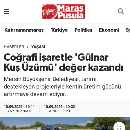
Kahramanmaraş
İstanbul Nöbetçi Eczaneler
Kahramanmaraş
Türkiye
Politika
Ekonomi
S
genel
İstanbul Hava Durumu
HABERLER
YAŞAM
Türkiye
İstanbul Namaz Vakitleri
Coğrafi işaretle 'Gülnar
Kuş Üzümü' değer kazandı
Politika
İstanbul Trafik Yoğunluk Haritası
Mersin Büyükşehir Belediyesi, tarımı
Ekonomi
Süper Lig Puan Durumu ve Fikstür
destekleyen projeleriyle kentin üretim gücünü
artırmaya devam ediyor.
Spor
Tüm Manşetler
10.09.2025 - 10:11
10.09.2025 - 10:32
Kültür Sanat
Son Dakika Haberleri
YAYINLANMA
GÜNCELLEME
Sağlık
Haber Arşivi