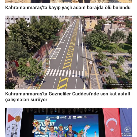
Kahramanmaraş'ta kayıp yaşlı adam barajda ölü bulundu
Kahramanmaraş'ta Gazneliler Caddesi'nde son kat asfalt
çalışmaları sürüyor