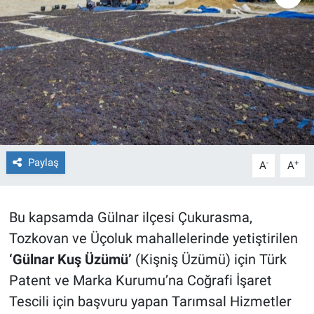
TEKNOLOJİ
Dünya
İlçeler
MAGAZİN
Paylaş
-
+
A
A
Bilim, Teknoloji
ASAYİŞ
Bu kapsamda Gülnar ilçesi Çukurasma,
Tozkovan ve Üçoluk mahallelerinde yetiştirilen
ÇEVRE
‘Gülnar Kuş Üzümü’
(Kişniş Üzümü) için Türk
HABERDE İNSAN
Patent ve Marka Kurumu’na Coğrafi İşaret
Tescili için başvuru yapan Tarımsal Hizmetler
EĞİTİM