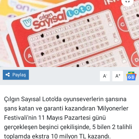
TEKNOLOJİ
Dünya
İlçeler
MAGAZİN
Bilim, Teknoloji
Paylaş
-
+
A
A
ASAYİŞ
Çılgın Sayısal Loto'da oyunseverlerin şansına
ÇEVRE
şans katan ve garanti kazandıran 'Milyonerler
Festivali'nin 11 Mayıs Pazartesi günü
HABERDE İNSAN
gerçekleşen beşinci çekilişinde, 5 bilen 2 talihli
toplamda ekstra 10 milyon TL kazandı.
EĞİTİM