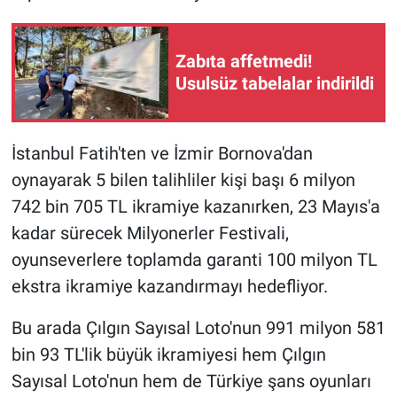
BİLİM VE TEKNOLOJİ
Zabıta affetmedi!
Usulsüz tabelalar indirildi
Güvenlik
Bölge
İstanbul Fatih'ten ve İzmir Bornova'dan
oynayarak 5 bilen talihliler kişi başı 6 milyon
742 bin 705 TL ikramiye kazanırken, 23 Mayıs'a
kadar sürecek Milyonerler Festivali,
oyunseverlere toplamda garanti 100 milyon TL
ekstra ikramiye kazandırmayı hedefliyor.
Bu arada Çılgın Sayısal Loto'nun 991 milyon 581
bin 93 TL'lik büyük ikramiyesi hem Çılgın
Sayısal Loto'nun hem de Türkiye şans oyunları