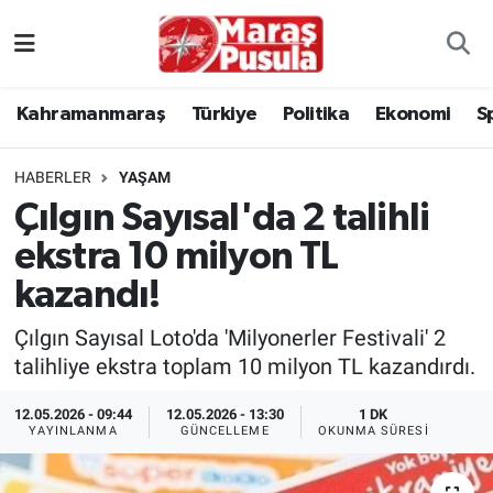
Kahramanmaraş
İstanbul Nöbetçi Eczaneler
Kahramanmaraş
Türkiye
Politika
Ekonomi
S
genel
İstanbul Hava Durumu
HABERLER
YAŞAM
Türkiye
İstanbul Namaz Vakitleri
Çılgın Sayısal'da 2 talihli
ekstra 10 milyon TL
Politika
İstanbul Trafik Yoğunluk Haritası
kazandı!
Ekonomi
Süper Lig Puan Durumu ve Fikstür
Çılgın Sayısal Loto'da 'Milyonerler Festivali' 2
Spor
Tüm Manşetler
talihliye ekstra toplam 10 milyon TL kazandırdı.
12.05.2026 - 09:44
12.05.2026 - 13:30
1 DK
Kültür Sanat
Son Dakika Haberleri
YAYINLANMA
GÜNCELLEME
OKUNMA SÜRESI
Sağlık
Haber Arşivi