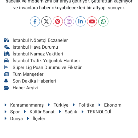
sadelik ve modernizmi bir araya getiriyor. Şatafattan kaçınıyor
ve insanlara haber okuyabilecekleri bir altyapı sunuyor.
İstanbul Nöbetçi Eczaneler
İstanbul Hava Durumu
İstanbul Namaz Vakitleri
İstanbul Trafik Yoğunluk Haritası
Süper Lig Puan Durumu ve Fikstür
Tüm Manşetler
Son Dakika Haberleri
Haber Arşivi
Kahramanmaraş
Türkiye
Politika
Ekonomi
Spor
Kültür Sanat
Sağlık
TEKNOLOJİ
Dünya
İlçeler