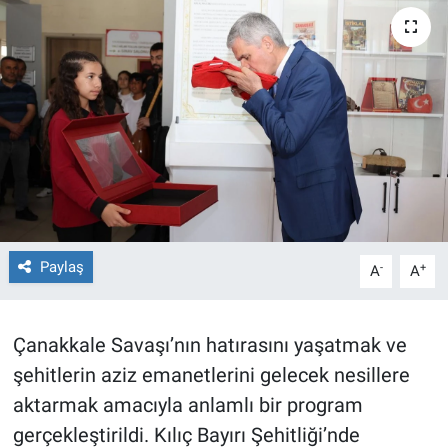
TEKNOLOJİ
Dünya
İlçeler
MAGAZİN
Bilim, Teknoloji
Paylaş
-
+
A
A
ASAYİŞ
ÇEVRE
Çanakkale Savaşı’nın hatırasını yaşatmak ve
şehitlerin aziz emanetlerini gelecek nesillere
HABERDE İNSAN
aktarmak amacıyla anlamlı bir program
gerçekleştirildi. Kılıç Bayırı Şehitliği’nde
EĞİTİM