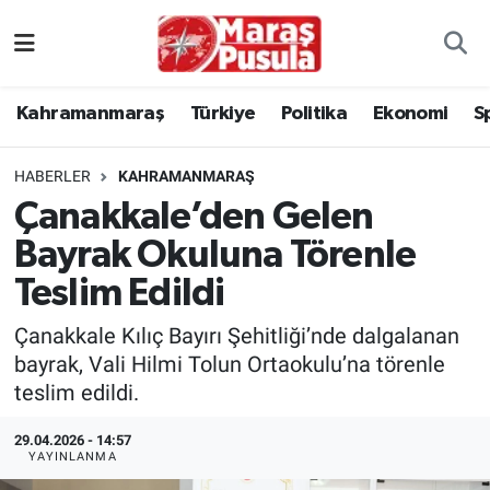
Kahramanmaraş
İstanbul Nöbetçi Eczaneler
Kahramanmaraş
Türkiye
Politika
Ekonomi
S
genel
İstanbul Hava Durumu
HABERLER
KAHRAMANMARAŞ
Türkiye
İstanbul Namaz Vakitleri
Çanakkale’den Gelen
Bayrak Okuluna Törenle
Politika
İstanbul Trafik Yoğunluk Haritası
Teslim Edildi
Ekonomi
Süper Lig Puan Durumu ve Fikstür
Çanakkale Kılıç Bayırı Şehitliği’nde dalgalanan
Spor
Tüm Manşetler
bayrak, Vali Hilmi Tolun Ortaokulu’na törenle
teslim edildi.
Kültür Sanat
Son Dakika Haberleri
29.04.2026 - 14:57
YAYINLANMA
Sağlık
Haber Arşivi