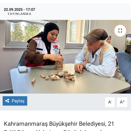
22.09.2025 - 17:07
TEKNOLOJİ
YAYINLANMA
Dünya
İlçeler
MAGAZİN
Bilim, Teknoloji
ASAYİŞ
ÇEVRE
Paylaş
-
+
A
A
HABERDE İNSAN
Kahramanmaraş Büyükşehir Belediyesi, 21
EĞİTİM