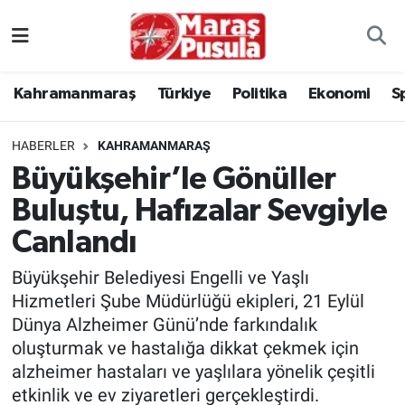
Kahramanmaraş
İstanbul Nöbetçi Eczaneler
Kahramanmaraş
Türkiye
Politika
Ekonomi
S
genel
İstanbul Hava Durumu
HABERLER
KAHRAMANMARAŞ
Türkiye
İstanbul Namaz Vakitleri
Büyükşehir’le Gönüller
Buluştu, Hafızalar Sevgiyle
Politika
İstanbul Trafik Yoğunluk Haritası
Canlandı
Ekonomi
Süper Lig Puan Durumu ve Fikstür
Büyükşehir Belediyesi Engelli ve Yaşlı
Spor
Tüm Manşetler
Hizmetleri Şube Müdürlüğü ekipleri, 21 Eylül
Dünya Alzheimer Günü’nde farkındalık
Kültür Sanat
Son Dakika Haberleri
oluşturmak ve hastalığa dikkat çekmek için
alzheimer hastaları ve yaşlılara yönelik çeşitli
Sağlık
Haber Arşivi
etkinlik ve ev ziyaretleri gerçekleştirdi.