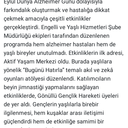
Eylül Dünya Alzheimer Günü dolayısıyla
farkındalık oluşturmak ve hastalığa dikkat
BİLİM VE TEKNOLOJİ
çekmek amacıyla çeşitli etkinlikler
gerçekleştirdi. Engelli ve Yaşlı Hizmetleri Şube
Güvenlik
Müdürlüğü ekipleri tarafından düzenlenen
Bölge
programda hem alzheimer hastaları hem de
yaşlı bireyler unutulmadı. Etkinliklerin ilk adresi,
Aktif Yaşam Merkezi oldu. Burada yaşlılara
yönelik “Bugünü Hatırla” temalı akıl ve zekâ
oyunları atölyesi düzenlendi. Katılımcıların
beyin jimnastiği yapmalarını sağlayan
etkinliklerde, Gönüllü Gençlik Hareketi üyeleri
de yer aldı. Gençlerin yaşlılarla birebir
ilgilenmesi, hem kuşaklar arası iletişimi
güçlendirdi hem de etkinliğe samimi bir