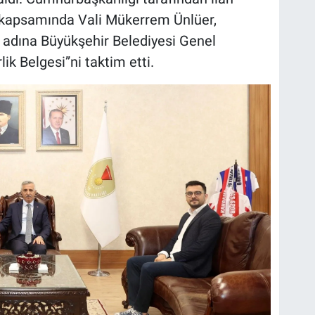
ü” kapsamında Vali Mükerrem Ünlüer,
ı adına Büyükşehir Belediyesi Genel
lik Belgesi”ni taktim etti.