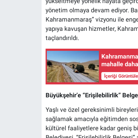
yükseltmeye yönelik hayata geçirdi
yönetim olmaya devam ediyor. Başk
BİLİM VE TEKNOLOJİ
Kahramanmaraş” vizyonu ile engelli
yapıya kavuşan hizmetler, Kahrama
Güvenlik
taçlandırıldı.
Bölge
Kahramanmaraş
mahalle daha
İçeriği Görüntül
Büyükşehir’e “Erişilebilirlik” Belge
Yaşlı ve özel gereksinimli bireyle
sağlamak amacıyla eğitimden sosy
kültürel faaliyetlere kadar geniş
Belediyesi, “Erişilebilirlik Belgesi