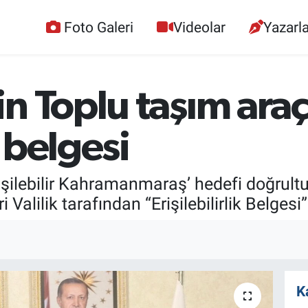
Foto Galeri
Videolar
Yazarla
n Toplu taşım araç
k belgesi
işilebilir Kahramanmaraş’ hedefi doğrult
 Valilik tarafından “Erişilebilirlik Belgesi” 
K