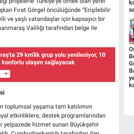
ği projelerle Türkiye’ye örnek olan yerel
k
s
an Fırat Görgel öncülüğünde “Erişilebilir
 ve yaşlı vatandaşlar için kapsayıcı bir
nmaraş Valiliği tarafından belge ile
O
'ta 29 km'lik grup yolu yenileniyor, 10
B
 konforlu ulaşım sağlayacak
G
B
e
y
ka
si
rin toplumsal yaşama tam katılımını
al etkinliklere, destek programlarından
 bir yelpazede hizmet sunan Büyükşehir
” aldı. Cumhurbaşkanlığı tarafından ilan