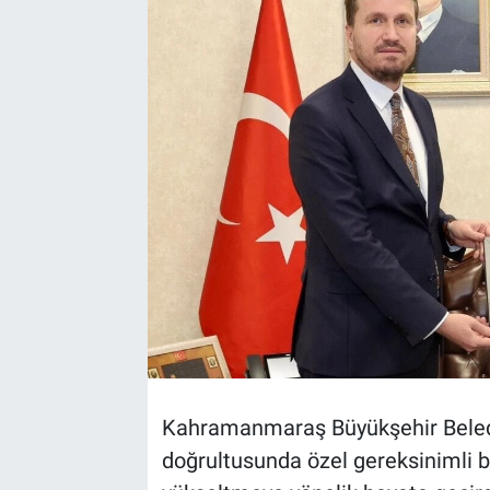
TEKNOLOJİ
Dünya
İlçeler
MAGAZİN
Bilim, Teknoloji
ASAYİŞ
ÇEVRE
Kahramanmaraş Büyükşehir Belediye
HABERDE İNSAN
doğrultusunda özel gereksinimli bi
EĞİTİM