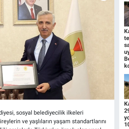
K
t
s
u
B
k
K
2
si, sosyal belediyecilik ilkeleri
y
reylerin ve yaşlıların yaşam standartlarını
1