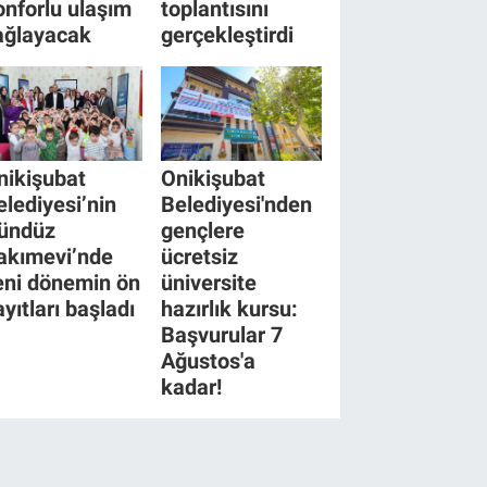
onforlu ulaşım
toplantısını
ağlayacak
gerçekleştirdi
nikişubat
Onikişubat
elediyesi’nin
Belediyesi'nden
ündüz
gençlere
akımevi’nde
ücretsiz
eni dönemin ön
üniversite
yıtları başladı
hazırlık kursu:
Başvurular 7
Ağustos'a
kadar!