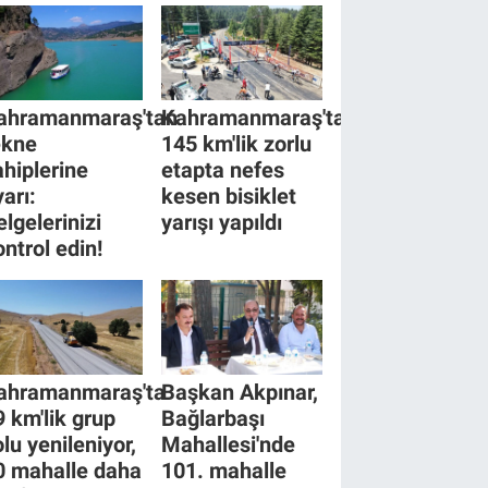
ahramanmaraş'tan
Kahramanmaraş'ta
ekne
145 km'lik zorlu
ahiplerine
etapta nefes
yarı:
kesen bisiklet
elgelerinizi
yarışı yapıldı
ontrol edin!
ahramanmaraş'ta
Başkan Akpınar,
9 km'lik grup
Bağlarbaşı
olu yenileniyor,
Mahallesi'nde
0 mahalle daha
101. mahalle