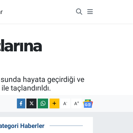
r
larına
usunda hayata geçirdiği ve
ile taçlandırıldı.
-
+
A
A
ategori Haberler