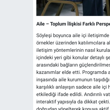
Aile – Toplum İlişkisi Farklı Persp
Söyleşi boyunca aile içi iletişimd
örnekler üzerinden katılımcılara a
iletişim yöntemlerinin nasıl kurula
içindeki yeri gibi konular detaylı şe
arasındaki bağların güçlendirilmes
kazanımlar elde etti. Programda 
inşasında aile kurumunun taşıdığı 
karşılıklı anlayışın sadece aile iç
etkilediği ifade edildi. Andırınlı v
interaktif yapısıyla da dikkat çekti
doğrudan yönelterek konuya aktif şe