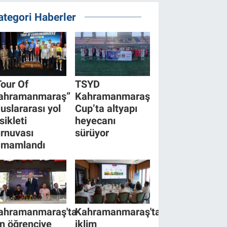
ategori Haberler
Tour Of
TSYD
ahramanmaraş”
Kahramanmaraş
luslararası yol
Cup’ta altyapı
sikleti
heyecanı
urnuvası
sürüyor
amamlandı
ahramanmaraş'ta
Kahramanmaraş'ta
in öğrenciye
iklim