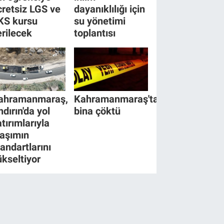
cretsiz LGS ve
dayanıklılığı için
KS kursu
su yönetimi
erilecek
toplantısı
ahramanmaraş,
Kahramanmaraş'ta
ndırın'da yol
bina çöktü
tırımlarıyla
laşımın
tandartlarını
ükseltiyor