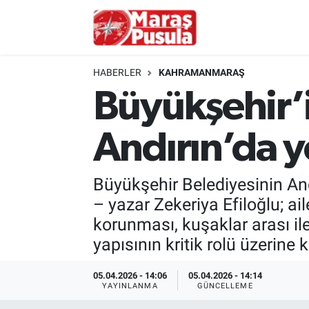
Kahramanmaraş
İstanbul Nöbetçi Eczaneler
HABERLER
KAHRAMANMARAŞ
genel
İstanbul Hava Durumu
Büyükşehir’in
Türkiye
İstanbul Namaz Vakitleri
Andırın’da y
Politika
İstanbul Trafik Yoğunluk Haritası
Büyükşehir Belediyesinin And
Ekonomi
Süper Lig Puan Durumu ve Fikstür
– yazar Zekeriya Efiloğlu; a
korunması, kuşaklar arası ile
Spor
Tüm Manşetler
yapısının kritik rolü üzerin
Kültür Sanat
Son Dakika Haberleri
05.04.2026 - 14:06
05.04.2026 - 14:14
YAYINLANMA
GÜNCELLEME
Sağlık
Haber Arşivi