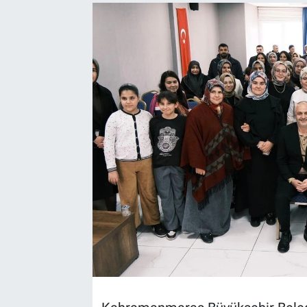
TEKNOLOJİ
Dünya
İlçeler
MAGAZİN
Bilim, Teknoloji
ASAYİŞ
ÇEVRE
HABERDE İNSAN
EĞİTİM