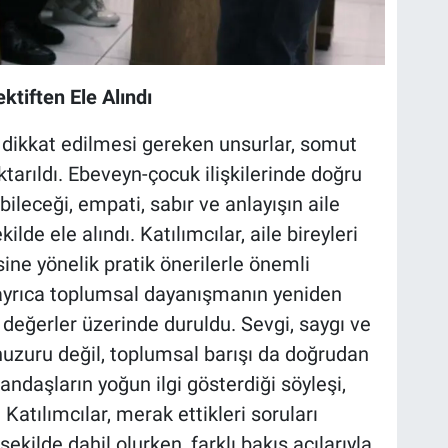
ektiften Ele Alındı
e dikkat edilmesi gereken unsurlar, somut
ktarıldı. Ebeveyn-çocuk ilişkilerinde doğru
bileceği, empati, sabır ve anlayışın aile
kilde ele alındı. Katılımcılar, aile bireyleri
ine yönelik pratik önerilerle önemli
ayrıca toplumsal dayanışmanın yeniden
değerler üzerinde duruldu. Sevgi, saygı ve
i huzuru değil, toplumsal barışı da doğrudan
atandaşların yoğun ilgi gösterdiği söyleşi,
. Katılımcılar, merak ettikleri soruları
kilde dahil olurken, farklı bakış açılarıyla