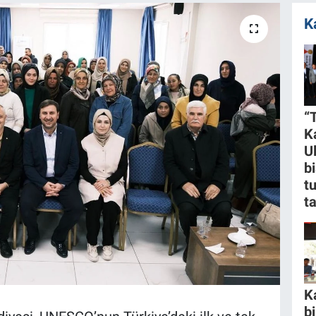
K
“
K
U
bi
t
t
K
b