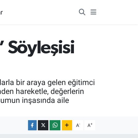
r
” Söyleşisi
rla bir araya gelen eğitimci
nden hareketle, değerlerin
plumun inşasında aile
-
+
A
A