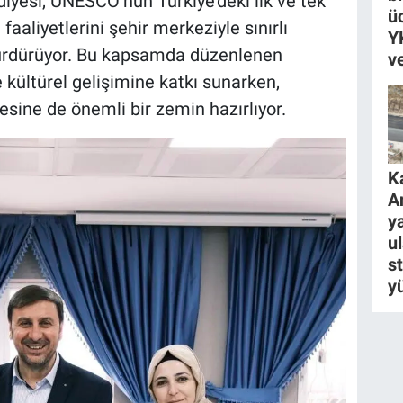
esi, UNESCO’nun Türkiye’deki ilk ve tek
ü
faaliyetlerini şehir merkeziyle sınırlı
Y
sürdürüyor. Bu kapsamda düzenlenen
v
e kültürel gelişimine katkı sunarken,
sine de önemli bir zemin hazırlıyor.
K
A
ya
u
s
y