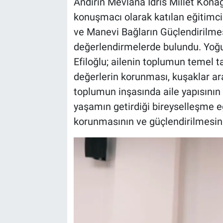
Andırın Mevlana İdris Millet Kona
konuşmacı olarak katılan eğitimci –
ve Manevi Bağların Güçlendirilmes
değerlendirmelerde bulundu. Yoğ
Efiloğlu; ailenin toplumun temel t
değerlerin korunması, kuşaklar aras
toplumun inşasında aile yapısının 
yaşamın getirdiği bireyselleşme eği
korunmasının ve güçlendirilmesin