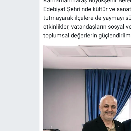
Kahramanmaraş Büyükşehir Belediy
Edebiyat Şehri’nde kültür ve sanat 
BİLİM VE TEKNOLOJİ
tutmayarak ilçelere de yaymayı 
etkinlikler, vatandaşların sosyal v
Güvenlik
toplumsal değerlerin güçlendirilme
Bölge