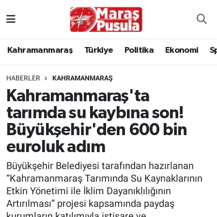
Kahramanmaraş
İstanbul Nöbetçi Eczaneler
Kahramanmaraş
Türkiye
Politika
Ekonomi
S
genel
İstanbul Hava Durumu
HABERLER
KAHRAMANMARAŞ
Türkiye
İstanbul Namaz Vakitleri
Kahramanmaraş'ta
tarımda su kaybına son!
Politika
İstanbul Trafik Yoğunluk Haritası
Büyükşehir'den 600 bin
Ekonomi
Süper Lig Puan Durumu ve Fikstür
euroluk adım
Spor
Tüm Manşetler
Büyükşehir Belediyesi tarafından hazırlanan
“Kahramanmaraş Tarımında Su Kaynaklarının
Kültür Sanat
Son Dakika Haberleri
Etkin Yönetimi ile İklim Dayanıklılığının
Artırılması” projesi kapsamında paydaş
Sağlık
Haber Arşivi
kurumların katılımıyla istişare ve