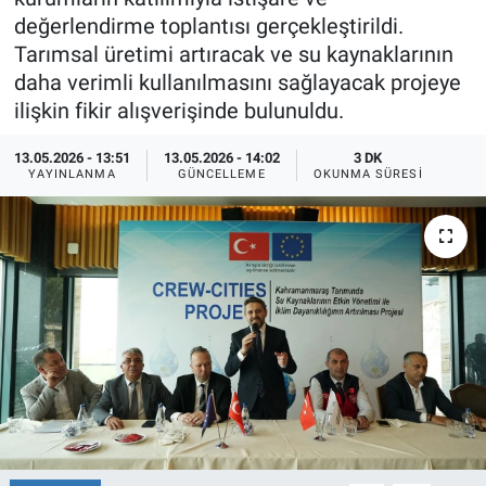
değerlendirme toplantısı gerçekleştirildi.
TEKNOLOJİ
Tarımsal üretimi artıracak ve su kaynaklarının
daha verimli kullanılmasını sağlayacak projeye
Dünya
ilişkin fikir alışverişinde bulunuldu.
İlçeler
13.05.2026 - 13:51
13.05.2026 - 14:02
3 DK
YAYINLANMA
GÜNCELLEME
OKUNMA SÜRESI
MAGAZİN
Bilim, Teknoloji
ASAYİŞ
ÇEVRE
HABERDE İNSAN
EĞİTİM