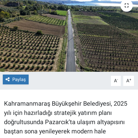
TEKNOLOJİ
Dünya
İlçeler
MAGAZİN
Bilim, Teknoloji
Paylaş
-
+
A
A
ASAYİŞ
Kahramanmaraş Büyükşehir Belediyesi, 2025
ÇEVRE
yılı için hazırladığı stratejik yatırım planı
HABERDE İNSAN
doğrultusunda Pazarcık’ta ulaşım altyapısını
baştan sona yenileyerek modern hale
EĞİTİM