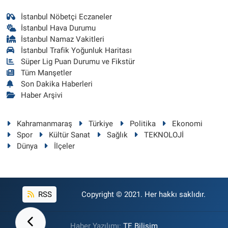
İstanbul Nöbetçi Eczaneler
İstanbul Hava Durumu
İstanbul Namaz Vakitleri
İstanbul Trafik Yoğunluk Haritası
Süper Lig Puan Durumu ve Fikstür
Tüm Manşetler
Son Dakika Haberleri
Haber Arşivi
Kahramanmaraş
Türkiye
Politika
Ekonomi
Spor
Kültür Sanat
Sağlık
TEKNOLOJİ
Dünya
İlçeler
RSS
Copyright © 2021. Her hakkı saklıdır.
Haber Yazılımı:
TE Bilişim