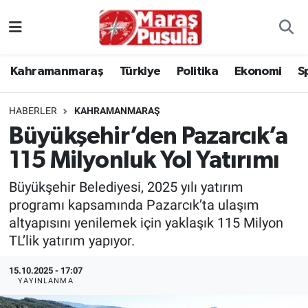
Kahramanmaraş
İstanbul Nöbetçi Eczaneler
Kahramanmaraş
Türkiye
Politika
Ekonomi
S
genel
İstanbul Hava Durumu
HABERLER
KAHRAMANMARAŞ
Türkiye
İstanbul Namaz Vakitleri
Büyükşehir’den Pazarcık’a
115 Milyonluk Yol Yatırımı
Politika
İstanbul Trafik Yoğunluk Haritası
Büyükşehir Belediyesi, 2025 yılı yatırım
Ekonomi
Süper Lig Puan Durumu ve Fikstür
programı kapsamında Pazarcık’ta ulaşım
altyapısını yenilemek için yaklaşık 115 Milyon
Spor
Tüm Manşetler
TL’lik yatırım yapıyor.
Kültür Sanat
Son Dakika Haberleri
15.10.2025 - 17:07
YAYINLANMA
Sağlık
Haber Arşivi