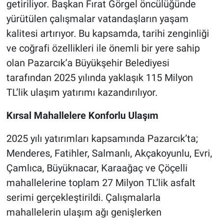
getiriliyor. Başkan Fırat Görgel öncülüğünde
yürütülen çalışmalar vatandaşların yaşam
BİLİM VE TEKNOLOJİ
kalitesi artırıyor. Bu kapsamda, tarihi zenginliği
ve coğrafi özellikleri ile önemli bir yere sahip
Güvenlik
olan Pazarcık’a Büyükşehir Belediyesi
Bölge
tarafından 2025 yılında yaklaşık 115 Milyon
TL’lik ulaşım yatırımı kazandırılıyor.
Kırsal Mahallelere Konforlu Ulaşım
2025 yılı yatırımları kapsamında Pazarcık’ta;
Menderes, Fatihler, Salmanlı, Akçakoyunlu, Evri,
Çamlıca, Büyüknacar, Karaağaç ve Çöçelli
mahallelerine toplam 27 Milyon TL’lik asfalt
serimi gerçekleştirildi. Çalışmalarla
mahallelerin ulaşım ağı genişlerken