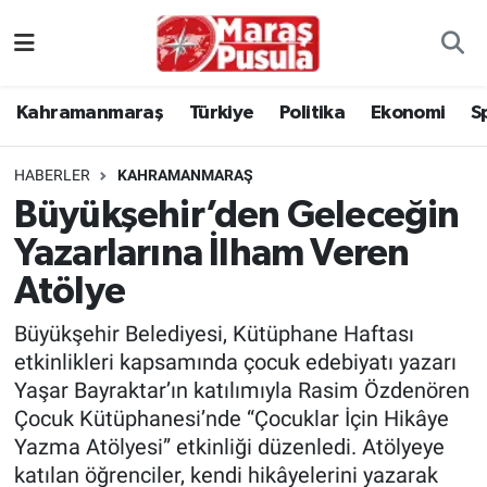
Kahramanmaraş
İstanbul Nöbetçi Eczaneler
Kahramanmaraş
Türkiye
Politika
Ekonomi
S
genel
İstanbul Hava Durumu
HABERLER
KAHRAMANMARAŞ
Türkiye
İstanbul Namaz Vakitleri
Büyükşehir’den Geleceğin
Yazarlarına İlham Veren
Politika
İstanbul Trafik Yoğunluk Haritası
Atölye
Ekonomi
Süper Lig Puan Durumu ve Fikstür
Büyükşehir Belediyesi, Kütüphane Haftası
Spor
Tüm Manşetler
etkinlikleri kapsamında çocuk edebiyatı yazarı
Yaşar Bayraktar’ın katılımıyla Rasim Özdenören
Kültür Sanat
Son Dakika Haberleri
Çocuk Kütüphanesi’nde “Çocuklar İçin Hikâye
Yazma Atölyesi” etkinliği düzenledi. Atölyeye
Sağlık
Haber Arşivi
katılan öğrenciler, kendi hikâyelerini yazarak