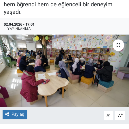
hem öğrendi hem de eğlenceli bir deneyim
TEKNOLOJİ
yaşadı.
Dünya
02.04.2026 - 17:01
YAYINLANMA
İlçeler
MAGAZİN
Bilim, Teknoloji
ASAYİŞ
ÇEVRE
HABERDE İNSAN
Paylaş
-
+
A
A
EĞİTİM