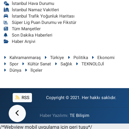
İstanbul Hava Durumu
İstanbul Namaz Vakitleri
İstanbul Trafik Yoğunluk Haritası
Süper Lig Puan Durumu ve Fikstür
Tüm Manşetler
Son Dakika Haberleri
Haber Arşivi
Kahramanmaraş
Türkiye
Politika
Ekonomi
Spor
Kültür Sanat
Sağlık
TEKNOLOJİ
Dünya
İlçeler
RSS
Copyright © 2021. Her hakkı saklıdır.
Haber Yazılımı:
TE Bilişim
/*Webview mobil uygulama için geri tuşu*/