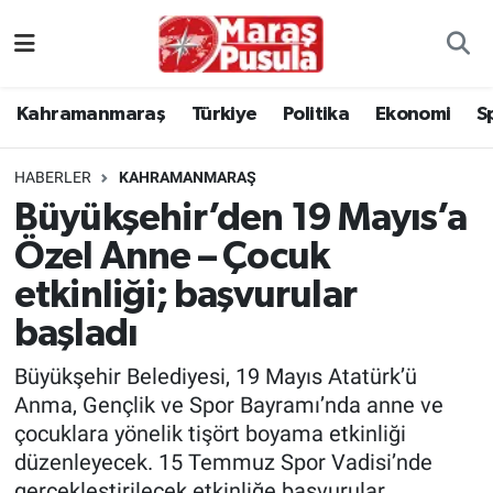
Kahramanmaraş
İstanbul Nöbetçi Eczaneler
Kahramanmaraş
Türkiye
Politika
Ekonomi
S
genel
İstanbul Hava Durumu
HABERLER
KAHRAMANMARAŞ
Türkiye
İstanbul Namaz Vakitleri
Büyükşehir’den 19 Mayıs’a
Özel Anne – Çocuk
Politika
İstanbul Trafik Yoğunluk Haritası
etkinliği; başvurular
Ekonomi
Süper Lig Puan Durumu ve Fikstür
başladı
Spor
Tüm Manşetler
Büyükşehir Belediyesi, 19 Mayıs Atatürk’ü
Anma, Gençlik ve Spor Bayramı’nda anne ve
Kültür Sanat
Son Dakika Haberleri
çocuklara yönelik tişört boyama etkinliği
düzenleyecek. 15 Temmuz Spor Vadisi’nde
Sağlık
Haber Arşivi
gerçekleştirilecek etkinliğe başvurular