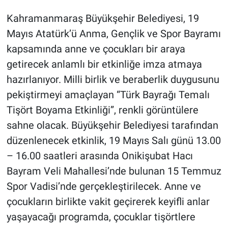
Kahramanmaraş Büyükşehir Belediyesi, 19
BİLİM VE TEKNOLOJİ
Mayıs Atatürk’ü Anma, Gençlik ve Spor Bayramı
kapsamında anne ve çocukları bir araya
Güvenlik
getirecek anlamlı bir etkinliğe imza atmaya
Bölge
hazırlanıyor. Milli birlik ve beraberlik duygusunu
pekiştirmeyi amaçlayan “Türk Bayrağı Temalı
Tişört Boyama Etkinliği”, renkli görüntülere
sahne olacak. Büyükşehir Belediyesi tarafından
düzenlenecek etkinlik, 19 Mayıs Salı günü 13.00
– 16.00 saatleri arasında Onikişubat Hacı
Bayram Veli Mahallesi’nde bulunan 15 Temmuz
Spor Vadisi’nde gerçekleştirilecek. Anne ve
çocukların birlikte vakit geçirerek keyifli anlar
yaşayacağı programda, çocuklar tişörtlere