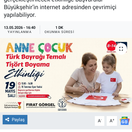
Büyükşehir’in internet adresinden çevrimiçi
TEKNOLOJİ
yapılabiliyor.
Dünya
13.05.2026 - 16:40
1 DK
YAYINLANMA
OKUNMA SÜRESI
İlçeler
MAGAZİN
Bilim, Teknoloji
ASAYİŞ
ÇEVRE
HABERDE İNSAN
Paylaş
-
+
A
A
EĞİTİM