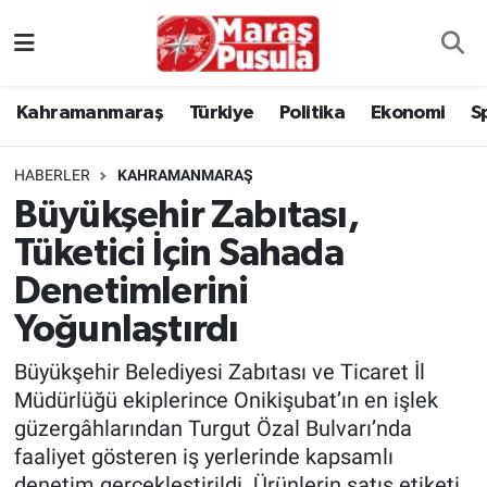
Kahramanmaraş
İstanbul Nöbetçi Eczaneler
Kahramanmaraş
Türkiye
Politika
Ekonomi
S
genel
İstanbul Hava Durumu
HABERLER
KAHRAMANMARAŞ
Türkiye
İstanbul Namaz Vakitleri
Büyükşehir Zabıtası,
Tüketici İçin Sahada
Politika
İstanbul Trafik Yoğunluk Haritası
Denetimlerini
Ekonomi
Süper Lig Puan Durumu ve Fikstür
Yoğunlaştırdı
Spor
Tüm Manşetler
Büyükşehir Belediyesi Zabıtası ve Ticaret İl
Müdürlüğü ekiplerince Onikişubat’ın en işlek
Kültür Sanat
Son Dakika Haberleri
güzergâhlarından Turgut Özal Bulvarı’nda
faaliyet gösteren iş yerlerinde kapsamlı
Sağlık
Haber Arşivi
denetim gerçekleştirildi. Ürünlerin satış etiketi,