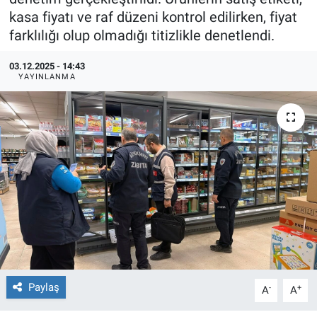
kasa fiyatı ve raf düzeni kontrol edilirken, fiyat
TEKNOLOJİ
farklılığı olup olmadığı titizlikle denetlendi.
Dünya
03.12.2025 - 14:43
YAYINLANMA
İlçeler
MAGAZİN
Bilim, Teknoloji
ASAYİŞ
ÇEVRE
HABERDE İNSAN
Paylaş
-
+
A
A
EĞİTİM