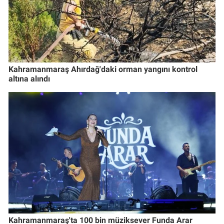
Kahramanmaraş Ahırdağ'daki orman yangını kontrol
altına alındı
Kahramanmaraş'ta 100 bin müziksever Funda Arar