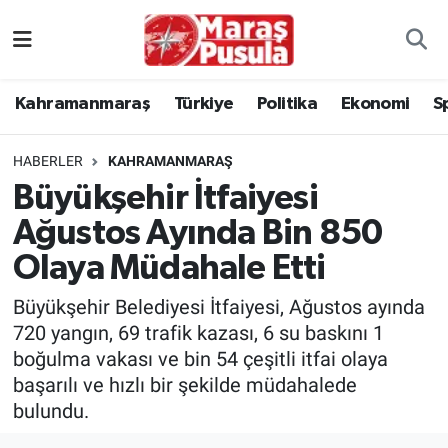
Kahramanmaraş
İstanbul Nöbetçi Eczaneler
Kahramanmaraş
Türkiye
Politika
Ekonomi
S
genel
İstanbul Hava Durumu
HABERLER
KAHRAMANMARAŞ
Türkiye
İstanbul Namaz Vakitleri
Büyükşehir İtfaiyesi
Ağustos Ayında Bin 850
Politika
İstanbul Trafik Yoğunluk Haritası
Olaya Müdahale Etti
Ekonomi
Süper Lig Puan Durumu ve Fikstür
Büyükşehir Belediyesi İtfaiyesi, Ağustos ayında
Spor
Tüm Manşetler
720 yangın, 69 trafik kazası, 6 su baskını 1
boğulma vakası ve bin 54 çeşitli itfai olaya
Kültür Sanat
Son Dakika Haberleri
başarılı ve hızlı bir şekilde müdahalede
bulundu.
Sağlık
Haber Arşivi