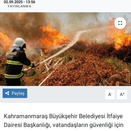
02.09.2025 - 13:56
YAYINLANMA
TEKNOLOJİ
Dünya
İlçeler
MAGAZİN
Bilim, Teknoloji
ASAYİŞ
Paylaş
-
+
A
A
ÇEVRE
HABERDE İNSAN
Kahramanmaraş Büyükşehir Belediyesi İtfaiye
Dairesi Başkanlığı, vatandaşların güvenliği için
EĞİTİM