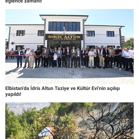
eğlence zamanı!
Elbistan'da İdris Altun Taziye ve Kültür Evi'nin açılışı
yapıldı!