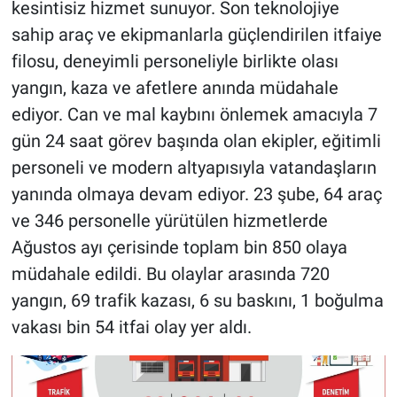
kesintisiz hizmet sunuyor. Son teknolojiye
sahip araç ve ekipmanlarla güçlendirilen itfaiye
BİLİM VE TEKNOLOJİ
filosu, deneyimli personeliyle birlikte olası
yangın, kaza ve afetlere anında müdahale
Güvenlik
ediyor. Can ve mal kaybını önlemek amacıyla 7
Bölge
gün 24 saat görev başında olan ekipler, eğitimli
personeli ve modern altyapısıyla vatandaşların
yanında olmaya devam ediyor. 23 şube, 64 araç
ve 346 personelle yürütülen hizmetlerde
Ağustos ayı çerisinde toplam bin 850 olaya
müdahale edildi. Bu olaylar arasında 720
yangın, 69 trafik kazası, 6 su baskını, 1 boğulma
vakası bin 54 itfai olay yer aldı.