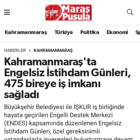
Kahramanmaraş
İstanbul Nöbetçi Eczaneler
Kahramanmaraş
Türkiye
Politika
Ekonomi
S
genel
İstanbul Hava Durumu
HABERLER
KAHRAMANMARAŞ
Türkiye
İstanbul Namaz Vakitleri
Kahramanmaraş'ta
Engelsiz İstihdam Günleri,
Politika
İstanbul Trafik Yoğunluk Haritası
475 bireye iş imkanı
Ekonomi
Süper Lig Puan Durumu ve Fikstür
sağladı
Spor
Tüm Manşetler
Büyükşehir Belediyesi ile İŞKUR iş birliğinde
hayata geçirilen Engelli Destek Merkezi
Kültür Sanat
Son Dakika Haberleri
(ENDES) kapsamında düzenlenen Engelsiz
İstihdam Günleri, özel gereksinimli
Sağlık
Haber Arşivi
vatandaşlarla işverenleri buluşturmaya devam