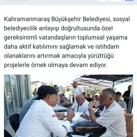
BİLİM VE TEKNOLOJİ
Kahramanmaraş Büyükşehir Belediyesi, sosyal
belediyecilik anlayışı doğrultusunda özel
Güvenlik
gereksinimli vatandaşların toplumsal yaşama
Bölge
daha aktif katılımını sağlamak ve istihdam
olanaklarını artırmak amacıyla yürüttüğü
projelerle örnek olmaya devam ediyor.