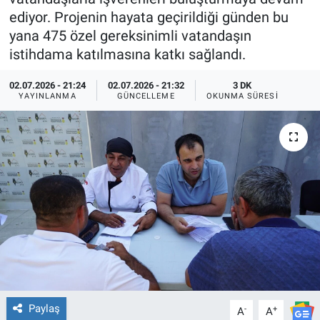
ediyor. Projenin hayata geçirildiği günden bu
TEKNOLOJİ
yana 475 özel gereksinimli vatandaşın
istihdama katılmasına katkı sağlandı.
Dünya
02.07.2026 - 21:24
02.07.2026 - 21:32
3 DK
İlçeler
YAYINLANMA
GÜNCELLEME
OKUNMA SÜRESI
MAGAZİN
Bilim, Teknoloji
ASAYİŞ
ÇEVRE
HABERDE İNSAN
Paylaş
-
+
A
A
EĞİTİM