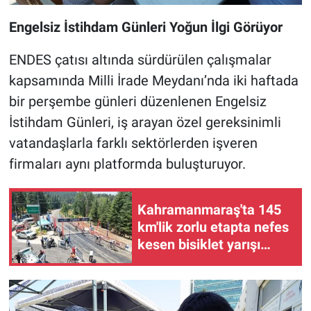
Engelsiz İstihdam Günleri Yoğun İlgi Görüyor
ENDES çatısı altında sürdürülen çalışmalar
kapsamında Milli İrade Meydanı’nda iki haftada
bir perşembe günleri düzenlenen Engelsiz
İstihdam Günleri, iş arayan özel gereksinimli
vatandaşlarla farklı sektörlerden işveren
firmaları aynı platformda buluşturuyor.
Kahramanmaraş'ta 145
km'lik zorlu etapta nefes
kesen bisiklet yarışı
yapıldı