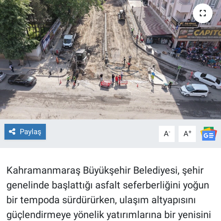
TEKNOLOJİ
Dünya
İlçeler
MAGAZİN
Bilim, Teknoloji
Paylaş
-
+
A
A
ASAYİŞ
ÇEVRE
Kahramanmaraş Büyükşehir Belediyesi, şehir
genelinde başlattığı asfalt seferberliğini yoğun
HABERDE İNSAN
bir tempoda sürdürürken, ulaşım altyapısını
güçlendirmeye yönelik yatırımlarına bir yenisini
EĞİTİM