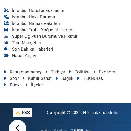
İstanbul Nöbetçi Eczaneler
İstanbul Hava Durumu
İstanbul Namaz Vakitleri
İstanbul Trafik Yoğunluk Haritası
Süper Lig Puan Durumu ve Fikstür
Tüm Manşetler
Son Dakika Haberleri
Haber Arşivi
Kahramanmaraş
Türkiye
Politika
Ekonomi
Spor
Kültür Sanat
Sağlık
TEKNOLOJİ
Dünya
İlçeler
RSS
Copyright © 2021. Her hakkı saklıdır.
Haber Yazılımı:
TE Bilişim