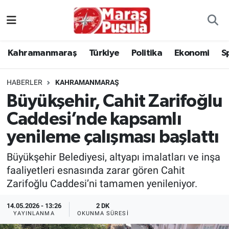
Kahramanmaraş
İstanbul Nöbetçi Eczaneler
Kahramanmaraş
Türkiye
Politika
Ekonomi
S
genel
İstanbul Hava Durumu
HABERLER
KAHRAMANMARAŞ
Türkiye
İstanbul Namaz Vakitleri
Büyükşehir, Cahit Zarifoğlu
Caddesi’nde kapsamlı
Politika
İstanbul Trafik Yoğunluk Haritası
yenileme çalışması başlattı
Ekonomi
Süper Lig Puan Durumu ve Fikstür
Büyükşehir Belediyesi, altyapı imalatları ve inşa
Spor
Tüm Manşetler
faaliyetleri esnasında zarar gören Cahit
Zarifoğlu Caddesi’ni tamamen yenileniyor.
Kültür Sanat
Son Dakika Haberleri
14.05.2026 - 13:26
2 DK
YAYINLANMA
OKUNMA SÜRESI
Sağlık
Haber Arşivi